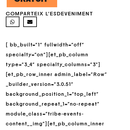
COMPARTEIX L'ESDEVENIMENT
[ bb_built=”1″ fullwidth=”off”
specialty=”on”][et_pb_column
type=”3_4″ specialty_columns=”3″]
[et_pb_row_inner admin_label=”Row”
_builder_version=”3.0.51″
background_position_1=”top_left”
background_repeat_1=”no-repeat”
module_class=”tribe-events-
content__img”][et_pb_column_inner