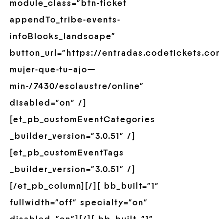
module_class=”btn-ticket
appendTo_tribe-events-
infoBlocks_landscape”
button_url=”https://entradas.codetickets.c
mujer-que-tu–ajo—
min-/7430/esclaustre/online”
disabled=”on” /]
[et_pb_customEventCategories
_builder_version=”3.0.51″ /]
[et_pb_customEventTags
_builder_version=”3.0.51″ /]
[/et_pb_column][/][ bb_built=”1″
fullwidth=”off” specialty=”on”