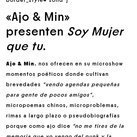
border_style=”solid”]
«Ajo & Min»
presenten
Soy Mujer
que tu
.
Ajo & Min.
nos ofrecen en su microshow
momentos poéticos donde cultivan
brevedades
“vendo agendas pequeñas
para gente de pocos amigos”
,
micropoemas chinos, microproblemas,
rimas a largo plazo o pseudobiografías
porque como ajo dice
“no me tires de la
memoria que yo vengo del punk y la