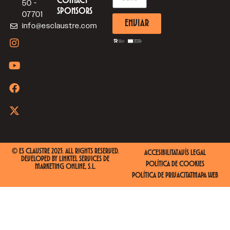
CONTACT
50 -
SPONSORS
07701
ENVIAR
info@esclaustre.com
© ES CLAUSTRE 2025. ALL RIGHTS RESERVED.
ACCESIBILITAT
AVÍS LEGAL
DEVELOPED BY
LINKTEL SERVICES DE
POLÍTICA DE COOKIES
MARKETING ONLINE, S.L.
POLÍTICA DE PRIVACITAT
MAPA WEB