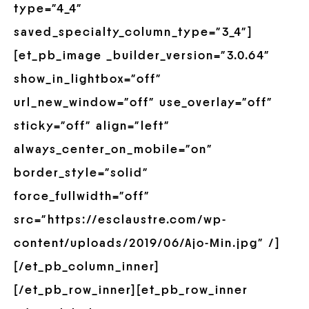
type=”4_4″
saved_specialty_column_type=”3_4″]
[et_pb_image _builder_version=”3.0.64″
show_in_lightbox=”off”
url_new_window=”off” use_overlay=”off”
sticky=”off” align=”left”
always_center_on_mobile=”on”
border_style=”solid”
force_fullwidth=”off”
src=”https://esclaustre.com/wp-
content/uploads/2019/06/Ajo-Min.jpg” /]
[/et_pb_column_inner]
[/et_pb_row_inner][et_pb_row_inner