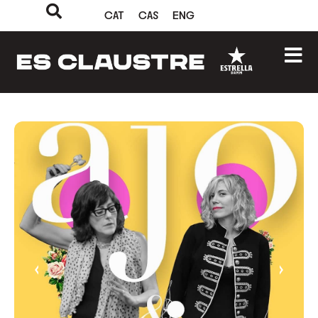
CAT
CAS
ENG
‹
›