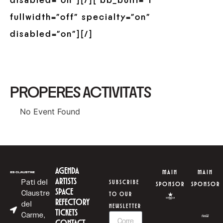
disabled=”on”][/][ bb_built=”1″
fullwidth=”off” specialty=”on”
disabled=”on”][/]
PROPERES ACTIVITATS
No Event Found
AGENDA
MAIN
MAIN
ARTISTS
Pati del
SUBSCRIBE
SPONSOR
SPONSOR
SPACE
Claustre
TO OUR
REFECTORY
del
NEWSLETTER
TICKETS
Carme,