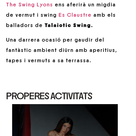
The Swing Lyons
ens aferirà un migdia
de vermut i swing
Es Claustre
amb els
balladors de
Talaiotic Swing.
Una darrera ocasió per gaudir del
fantàstic ambient diürn amb aperitius,
tapes i vermuts a sa terrassa.
PROPERES ACTIVITATS