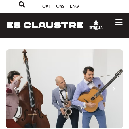
CAT
CAS
ENG
‹
›