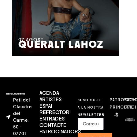
08
M
07
AGOST
QUERALT LAHOZ
L
AGENDA
ARTISTES
Pati del
SUSCRIU-TE
PATROCION
PATR
ESPAI
Claustre
A LA NOSTRA
PRINCIPAL
OFICI
REFRECTORI
del
NEWSLETTER
ENTRADES
Carme,
CONTACTE
50 -
PATROCINADORS
07701