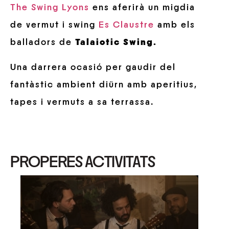
The Swing Lyons
ens aferirà un migdia
de vermut i swing
Es Claustre
amb els
balladors de
Talaiotic Swing.
Una darrera ocasió per gaudir del
fantàstic ambient diürn amb aperitius,
tapes i vermuts a sa terrassa.
PROPERES ACTIVITATS