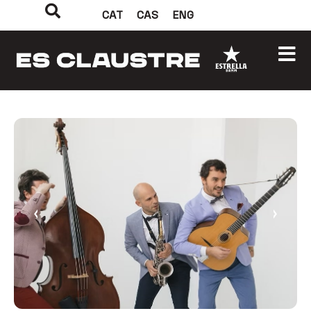
CAT
CAS
ENG
‹
›