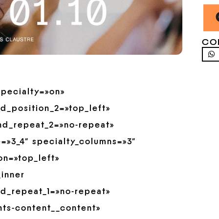
CO
specialty=»on»
d_position_2=»top_left»
nd_repeat_2=»no-repeat»
e=»3_4″ specialty_columns=»3″
on=»top_left»
inner
nd_repeat_1=»no-repeat»
nts-content__content»