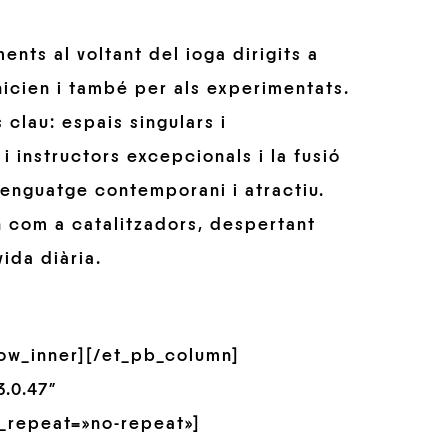
nts al voltant del ioga dirigits a
nicien i també per als experimentats.
clau: espais singulars i
i instructors excepcionals i la fusió
llenguatge contemporani i atractiu.
 com a catalitzadors, despertant
vida diària.
row_inner][/et_pb_column]
.0.47″
_repeat=»no-repeat»]