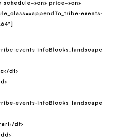
» schedule=»on» price=»on»
le_class=»appendTo_tribe-events-
.64″]
>
_tribe-events-infoBlocks_landscape
oc</dt>
dd>
_tribe-events-infoBlocks_landscape
ari</dt>
/dd>