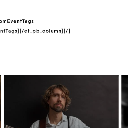
tomEventTags
ntTags][/et_pb_column][/]