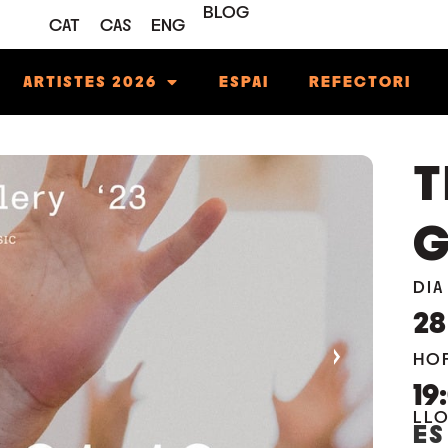
BLOG
CAT
CAS
ENG
ARTISTES 2026
ESPAI
REFECTORI
T
G
DIA
28
›
HO
19
LL
ES