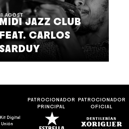
11
AGOST
MIDI JAZZ CLUB
FEAT. CARLOS
12
A
SARDUY
J
R
PATROCIONADOR
PATROCIONADOR
PRINCIPAL
OFICIAL
it Digital
a Unión