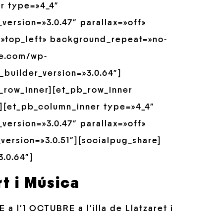
er type=»4_4″
version=»3.0.47″ parallax=»off»
»top_left» background_repeat=»no-
re.com/wp-
builder_version=»3.0.64″]
_row_inner][et_pb_row_inner
″][et_pb_column_inner type=»4_4″
version=»3.0.47″ parallax=»off»
ersion=»3.0.51″][socialpug_share]
.0.64″]
rt i Música
a l’1 OCTUBRE a l’illa de Llatzaret i