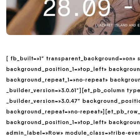
[ fb_built=»1″ transparent_background=»on» 
background_position_1=»top_left» backgroun
background_repeat_1=»no-repeat» backgrou
_builder_version=»3.0.61″][et_pb_column typ
_builder_version=»3.0.47″ background_positi
background_repeat=»no-repeat»][et_pb_row_
background_position_1=»top_left» backgrou
admin_label=»Row» module_class=»tribe-eve