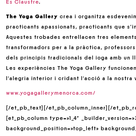
Es Claustre
.
The Yoga Gallery
crea i organitza esdevenime
practicants apassionats, practicants que s’i
Aquestes trobades entrellacen tres elements 
transformadors per a la pràctica, professors 
dels principis tradicionals del ioga amb un 
Les experiències The Yoga Gallery funcionen
l’alegria interior i cridant l’acció a la nostra 
www.yogagallerymenorca.com/
[/et_pb_text][/et_pb_column_inner][/et_pb_
[et_pb_column type=»1_4″ _builder_version=»3
background_position=»top_left» background