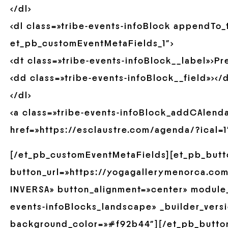
</dl>
<dl class=»tribe-events-infoBlock appendTo
et_pb_customEventMetaFields_1″>
<dt class=»tribe-events-infoBlock__label»>Pr
<dd class=»tribe-events-infoBlock__field»></
</dl>
<a class=»tribe-events-infoBlock_addCAlend
href=»https://esclaustre.com/agenda/?ical=1″>
[/et_pb_customEventMetaFields][et_pb_butt
button_url=»https://yogagallerymenorca.com
INVERSA» button_alignment=»center» module_
events-infoBlocks_landscape» _builder_versi
background_color=»#f92b44″][/et_pb_butto