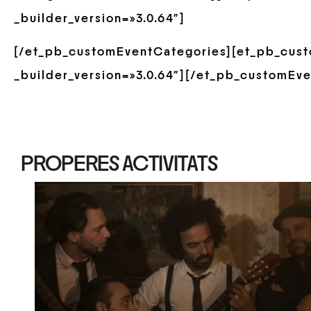
_builder_version=»3.0.64″]
[/et_pb_customEventCategories][et_pb_cus
_builder_version=»3.0.64″][/et_pb_customEve
PROPERES ACTIVITATS