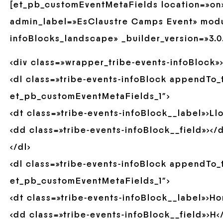
[et_pb_customEventMetaFields location=»on
admin_label=»EsClaustre Camps Event» modu
infoBlocks_landscape» _builder_version=»3.0
<div class=»wrapper_tribe-events-infoBlock»
<dl class=»tribe-events-infoBlock appendTo
et_pb_customEventMetaFields_1″>
<dt class=»tribe-events-infoBlock__label»>Ll
<dd class=»tribe-events-infoBlock__field»></
</dl>
<dl class=»tribe-events-infoBlock appendTo
et_pb_customEventMetaFields_1″>
<dt class=»tribe-events-infoBlock__label»>Hor
<dd class=»tribe-events-infoBlock__field»>H<