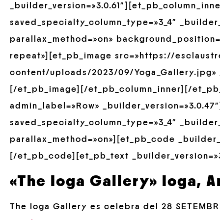
_builder_version=»3.0.61″][et_pb_column_inn
saved_specialty_column_type=»3_4″ _builder_
parallax_method=»on» background_position=
repeat»][et_pb_image src=»https://esclaust
content/uploads/2023/09/Yoga_Gallery.jpg» _
[/et_pb_image][/et_pb_column_inner][/et_pb
admin_label=»Row» _builder_version=»3.0.47
saved_specialty_column_type=»3_4″ _builder_
parallax_method=»on»][et_pb_code _builder_v
[/et_pb_code][et_pb_text _builder_version=»3
«The Ioga Gallery» Ioga, A
The Ioga Gallery es celebra del 28 SETEMBRE 