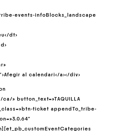
_tribe-events-infoBlocks_landscape
eu</dt>
dd>
ar»
Afegir al calendari</a></div>
on
/ca/» button_text=»TAQUILLA
class=»btn-ticket appendTo_tribe-
on=»3.0.64″
n][et_pb_customEventCategories