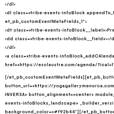
</dl>
<dl class=»tribe-events-infoBlock appendTo
et_pb_customEventMetaFields_1″>
<dt class=»tribe-events-infoBlock__label»>Pr
<dd class=»tribe-events-infoBlock__field»></
</dl>
<a class=»tribe-events-infoBlock_addCAlend
href=»https://esclaustre.com/agenda/?ical=1″>
[/et_pb_customEventMetaFields][et_pb_butt
button_url=»https://yogagallerymenorca.com
INVERSA» button_alignment=»center» module_
events-infoBlocks_landscape» _builder_versi
background_color=»#f92b44″][/et_pb_butto