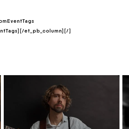
tomEventTags
ntTags][/et_pb_column][/]