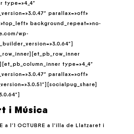
er type=»4_4″
version=»3.0.47″ parallax=»off»
»top_left» background_repeat=»no-
re.com/wp-
builder_version=»3.0.64″]
_row_inner][et_pb_row_inner
″][et_pb_column_inner type=»4_4″
version=»3.0.47″ parallax=»off»
ersion=»3.0.51″][socialpug_share]
.0.64″]
rt i Música
a l’1 OCTUBRE a l’illa de Llatzaret i