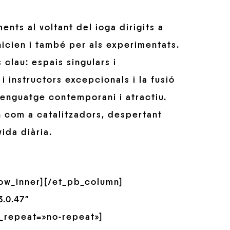
nts al voltant del ioga dirigits a
nicien i també per als experimentats.
clau: espais singulars i
i instructors excepcionals i la fusió
llenguatge contemporani i atractiu.
 com a catalitzadors, despertant
vida diària.
row_inner][/et_pb_column]
.0.47″
_repeat=»no-repeat»]