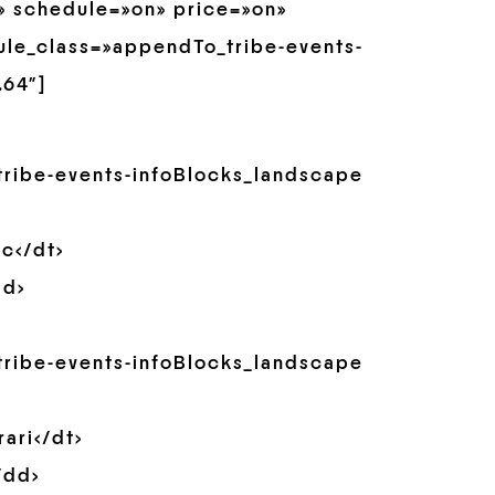
» schedule=»on» price=»on»
le_class=»appendTo_tribe-events-
.64″]
>
_tribe-events-infoBlocks_landscape
oc</dt>
dd>
_tribe-events-infoBlocks_landscape
ari</dt>
/dd>