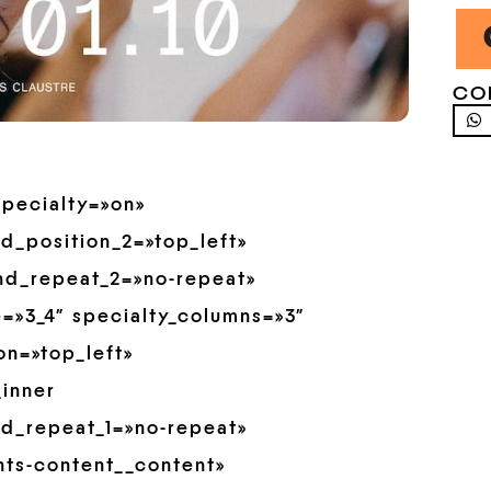
CO
specialty=»on»
d_position_2=»top_left»
nd_repeat_2=»no-repeat»
e=»3_4″ specialty_columns=»3″
on=»top_left»
inner
nd_repeat_1=»no-repeat»
nts-content__content»