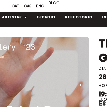
BLOG
CAT
CAS
ENG
ARTISTAS
ESPACIO
REFECTORIO
I
T
G
DIA
28
›
HO
19
LL
ES