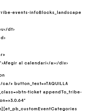
_tribe-events-infoBlocks_landscape
eu</dt>
dd>
ar»
Afegir al calendari</a></div>
on
/ca/» button_text=»TAQUILLA
class=»btn-ticket appendTo_tribe-
on=»3.0.64″
n][et_pb_customEventCategories