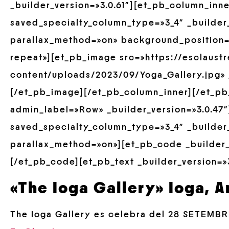
_builder_version=»3.0.61″][et_pb_column_inn
saved_specialty_column_type=»3_4″ _builder_
parallax_method=»on» background_position=
repeat»][et_pb_image src=»https://esclaust
content/uploads/2023/09/Yoga_Gallery.jpg» _
[/et_pb_image][/et_pb_column_inner][/et_pb
admin_label=»Row» _builder_version=»3.0.47
saved_specialty_column_type=»3_4″ _builder_
parallax_method=»on»][et_pb_code _builder_v
[/et_pb_code][et_pb_text _builder_version=»3
«The Ioga Gallery» Ioga, A
The Ioga Gallery es celebra del 28 SETEMBRE 