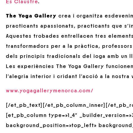
Es Claustre
.
The Yoga Gallery
crea i organitza esdevenime
practicants apassionats, practicants que s’i
Aquestes trobades entrellacen tres elements 
transformadors per a la pràctica, professors 
dels principis tradicionals del ioga amb un 
Les experiències The Yoga Gallery funcionen
l’alegria interior i cridant l’acció a la nostra 
www.yogagallerymenorca.com/
[/et_pb_text][/et_pb_column_inner][/et_pb_
[et_pb_column type=»1_4″ _builder_version=»3
background_position=»top_left» background