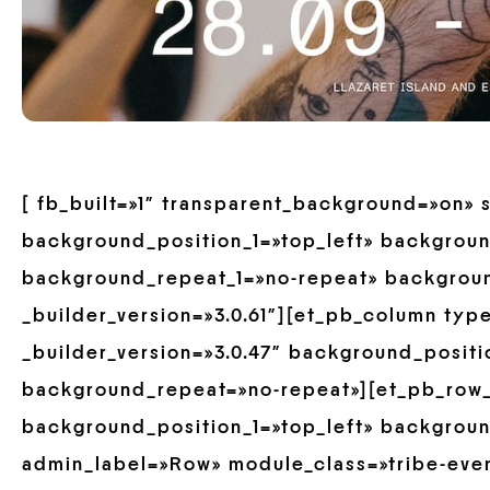
[ fb_built=»1″ transparent_background=»on» 
background_position_1=»top_left» backgroun
background_repeat_1=»no-repeat» backgrou
_builder_version=»3.0.61″][et_pb_column typ
_builder_version=»3.0.47″ background_positi
background_repeat=»no-repeat»][et_pb_row_
background_position_1=»top_left» backgrou
admin_label=»Row» module_class=»tribe-eve