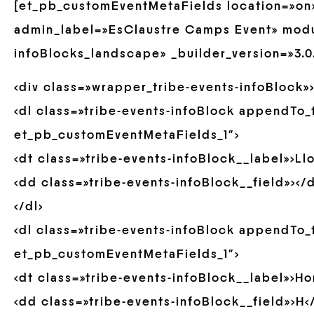
[et_pb_customEventMetaFields location=»on
admin_label=»EsClaustre Camps Event» modu
infoBlocks_landscape» _builder_version=»3.0
<div class=»wrapper_tribe-events-infoBlock»
<dl class=»tribe-events-infoBlock appendTo
et_pb_customEventMetaFields_1″>
<dt class=»tribe-events-infoBlock__label»>Ll
<dd class=»tribe-events-infoBlock__field»></
</dl>
<dl class=»tribe-events-infoBlock appendTo
et_pb_customEventMetaFields_1″>
<dt class=»tribe-events-infoBlock__label»>Hor
<dd class=»tribe-events-infoBlock__field»>H<