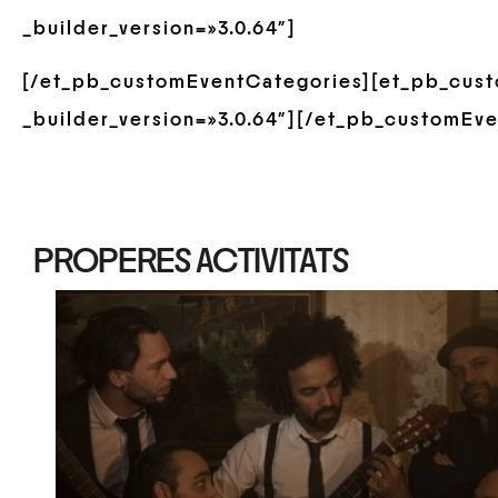
_builder_version=»3.0.64″]
[/et_pb_customEventCategories][et_pb_cus
_builder_version=»3.0.64″][/et_pb_customEve
PROPERES ACTIVITATS