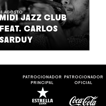
11
AGOSTO
MIDI JAZZ CLUB
FEAT. CARLOS
12
A
SARDUY
J
PATROCIONADOR
PATROCIONADOR
PRINCIPAL
OFICIAL