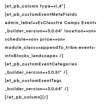
[et_pb_column type=»1_4″]
[et_pb_customEventMetaFields
admin_label=»EsClaustre Camps Event»
_builder_version=»3.0.64″ location=»on»
schedule=»on» price=»on»
module_class=»appendTo_tribe-events-
infoBlocks_landscape» /]
[et_pb_customEventCategories
_builder_version=»3.0.51″ /]
[et_pb_customEventTags
_builder_version=»3.0.64″ /]
[/et_pb_column][/]