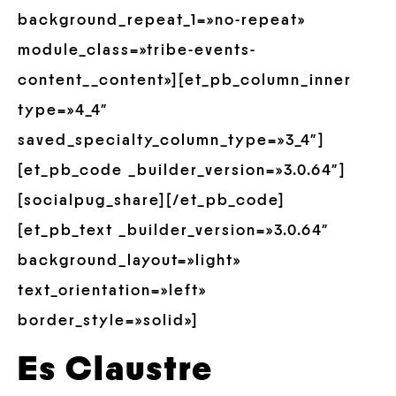
background_repeat_1=»no-repeat»
module_class=»tribe-events-
content__content»][et_pb_column_inner
type=»4_4″
saved_specialty_column_type=»3_4″]
[et_pb_code _builder_version=»3.0.64″]
[socialpug_share][/et_pb_code]
[et_pb_text _builder_version=»3.0.64″
background_layout=»light»
text_orientation=»left»
border_style=»solid»]
Es Claustre