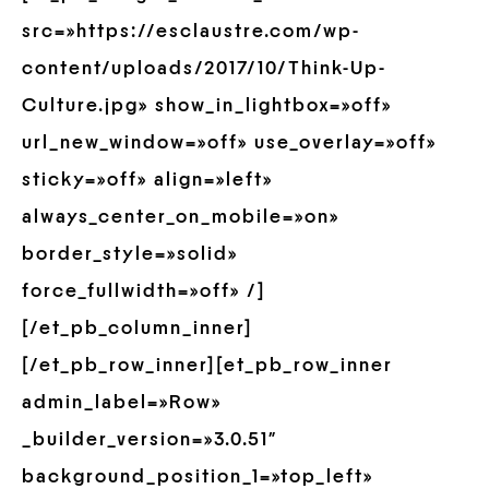
src=»https://esclaustre.com/wp-
content/uploads/2017/10/Think-Up-
Culture.jpg» show_in_lightbox=»off»
url_new_window=»off» use_overlay=»off»
sticky=»off» align=»left»
always_center_on_mobile=»on»
border_style=»solid»
force_fullwidth=»off» /]
[/et_pb_column_inner]
[/et_pb_row_inner][et_pb_row_inner
admin_label=»Row»
_builder_version=»3.0.51″
background_position_1=»top_left»