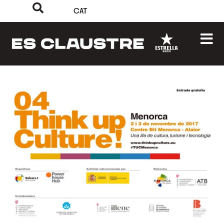
CAT
‹
›