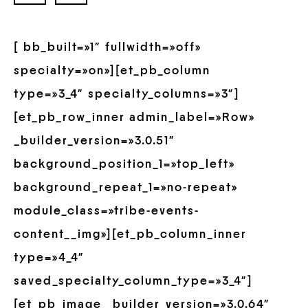
[ bb_built=»1″ fullwidth=»off»
specialty=»on»][et_pb_column
type=»3_4″ specialty_columns=»3″]
[et_pb_row_inner admin_label=»Row»
_builder_version=»3.0.51″
background_position_1=»top_left»
background_repeat_1=»no-repeat»
module_class=»tribe-events-
content__img»][et_pb_column_inner
type=»4_4″
saved_specialty_column_type=»3_4″]
[et_pb_image _builder_version=»3.0.64″