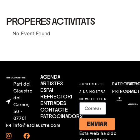
PROPERES ACTIVITATS
No Event Found
AGENDA
ARTISTES
Pati del
SUSCRIU-TE
PATROCION
PATR
ESPAI
Claustre
A LA NOSTRA
PRINCIPAL
OFICI
REFRECTORI
del
NEWSLETTER
ENTRADES
Carme,
CONTACTE
50 -
PATROCINADORS
07701
ENVIAR
info@esclaustre.com
Esta web ha sido