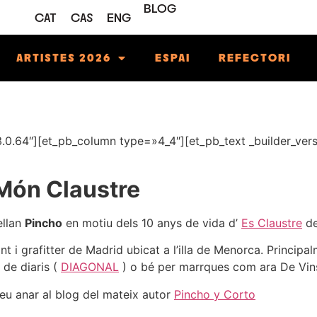
BLOG
CAT
CAS
ENG
ARTISTES 2026
ESPAI
REFECTORI
»3.0.64″][et_pb_column type=»4_4″][et_pb_text _builder_ve
 Món Claustre
ellan
Pincho
en motiu dels 10 anys de vida d’
Es Claustre
de
ant i grafitter de Madrid ubicat a l’illa de Menorca. Princip
 de diaris (
DIAGONAL
) o bé per marrques com ara De Vins
deu anar al blog del mateix autor
Pincho y Corto