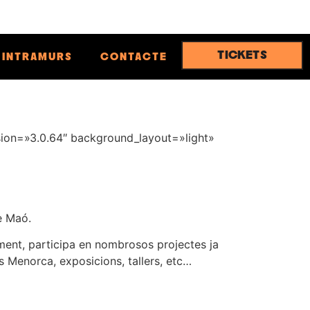
TICKETS
INTRAMURS
CONTACTE
rsion=»3.0.64″ background_layout=»light»
 Maó.
alment, participa en nombrosos projectes ja
 Menorca, exposicions, tallers, etc…