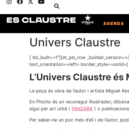
AGENDA
Univers Claustre
[ bb_built=»1″][et_pb_row _builder_version=
text_orientation=»left» border_style=»solid»]
L’Univers Claustre és
La peça és obra de l’autor i artista Miguel Ab
En Pincho és un reconegut il·lustrador, dibuix
sigui per art urbà (
FANZARA
) o publicacions
Per saber-ne un poc més d’ell i de l’autor, po