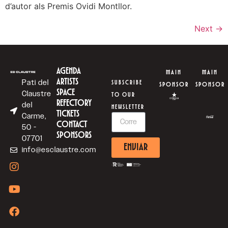
d’autor als Premis Ovidi Montllor.
Next
→
AGENDA
MAIN
MAIN
ARTISTS
Pati del
SUBSCRIBE
SPONSOR
SPONSOR
SPACE
Claustre
TO OUR
REFECTORY
del
NEWSLETTER
TICKETS
Carme,
CONTACT
50 -
SPONSORS
07701
ENVIAR
info@esclaustre.com