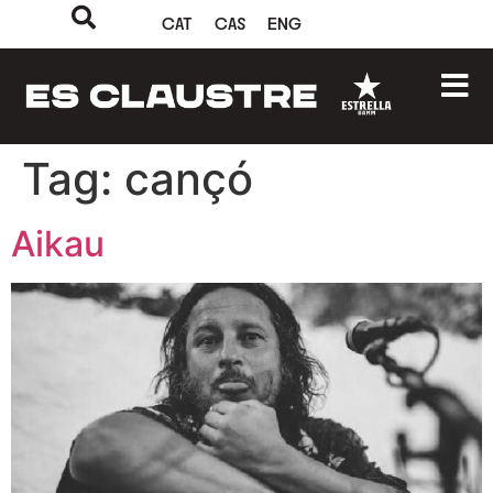
CAT
CAS
ENG
Tag:
cançó
Aikau