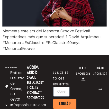
Moments estelars del Menorca Groove Festival!
Expectatives més que superades! ? David Arquimbau
#Menorca #EsClaustre #EsClaustre10anys
#MenorcaGroove
AGENDA
MAIN
MAIN
ARTISTS
Pati del
SUBSCRIBE
SPONSOR
SPONSOR
SPACE
Claustre
TO OUR
REFECTORY
del
NEWSLETTER
TICKETS
Carme,
CONTACT
50 -
SPONSORS
07701
ENVIAR
info@esclaustre.com