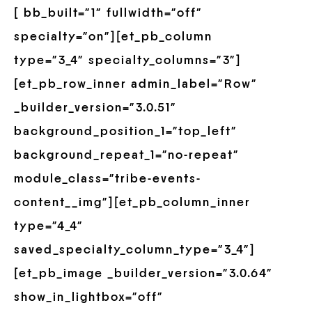
[ bb_built=”1″ fullwidth=”off”
specialty=”on”][et_pb_column
type=”3_4″ specialty_columns=”3″]
[et_pb_row_inner admin_label=”Row”
_builder_version=”3.0.51″
background_position_1=”top_left”
background_repeat_1=”no-repeat”
module_class=”tribe-events-
content__img”][et_pb_column_inner
type=”4_4″
saved_specialty_column_type=”3_4″]
[et_pb_image _builder_version=”3.0.64″
show_in_lightbox=”off”