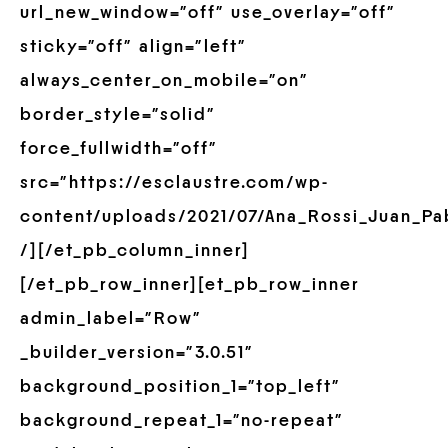
url_new_window=”off” use_overlay=”off”
sticky=”off” align=”left”
always_center_on_mobile=”on”
border_style=”solid”
force_fullwidth=”off”
src=”https://esclaustre.com/wp-
content/uploads/2021/07/Ana_Rossi_Juan_Pab
/][/et_pb_column_inner]
[/et_pb_row_inner][et_pb_row_inner
admin_label=”Row”
_builder_version=”3.0.51″
background_position_1=”top_left”
background_repeat_1=”no-repeat”