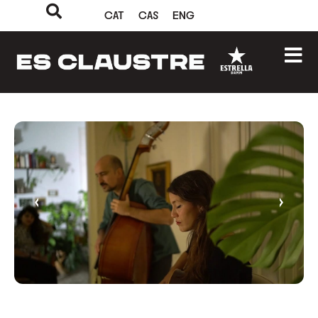
CAT
CAS
ENG
‹
›