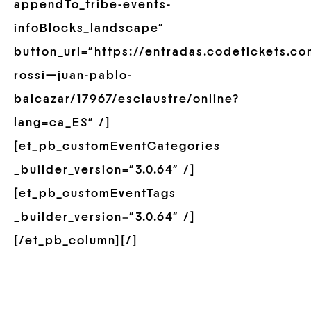
appendTo_tribe-events-
infoBlocks_landscape”
button_url=”https://entradas.codetickets.c
rossi—juan-pablo-
balcazar/17967/esclaustre/online?
lang=ca_ES” /]
[et_pb_customEventCategories
_builder_version=”3.0.64″ /]
[et_pb_customEventTags
_builder_version=”3.0.64″ /]
[/et_pb_column][/]