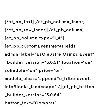
[/et_pb_text][/et_pb_column_inner]
[/et_pb_row_inner][/et_pb_column]
[et_pb_column type=”1_4″]
[et_pb_customEventMetaFields
admin_label=”EsClaustre Camps Event”
_builder_version=”3.0.51″ location=”on”
schedule=”on” price=”on”
module_class=”appendTo_tribe-events-
infoBlocks_landscape” /][et_pb_button
_builder_version=”3.0.64″
button_text=”Comprar”