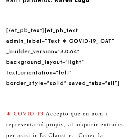
Ball i panderos:
Karen Lugo
[/et_pb_text][et_pb_text
admin_label=”Text ∗ COVID-19_ CAT”
_builder_version=”3.0.64″
background_layout=”light”
text_orientation=”left”
border_style=”solid” saved_tabs=”all”]
∗ COVID-19
Accepto que en nom i
representació propis, al adquirir entrades
per asisitir Es Claustre: Conec la