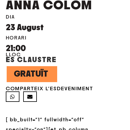
ANNA COLOM
DIA
23
August
HORARI
21:00
LLOC
ES CLAUSTRE
GRATUÏT
COMPARTEIX L'ESDEVENIMENT
[ bb_built=”1″ fullwidth=”off”
specialty=”on”][et_pb_column