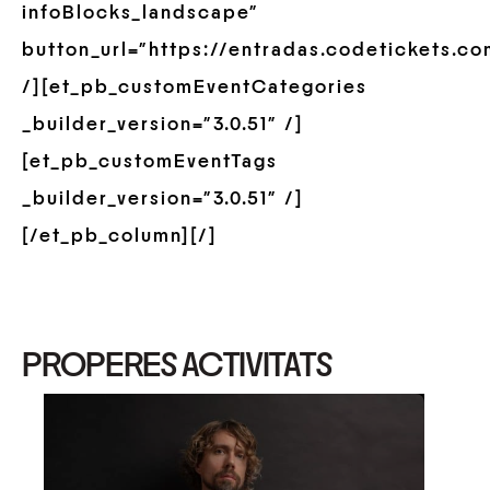
infoBlocks_landscape”
button_url=”https://entradas.codetickets.c
/][et_pb_customEventCategories
_builder_version=”3.0.51″ /]
[et_pb_customEventTags
_builder_version=”3.0.51″ /]
[/et_pb_column][/]
PROPERES ACTIVITATS