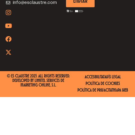
ENVIAR
info@esclaustre.com
© ES CLAUSTRE 2025. ALL RIGHTS RESERVED.
ACCESIBILITAT
AVÍS LEGAL
DEVELOPED BY
LINKTEL SERVICES DE
POLÍTICA DE COOKIES
MARKETING ONLINE, S.L.
POLÍTICA DE PRIVACITAT
MAPA WEB