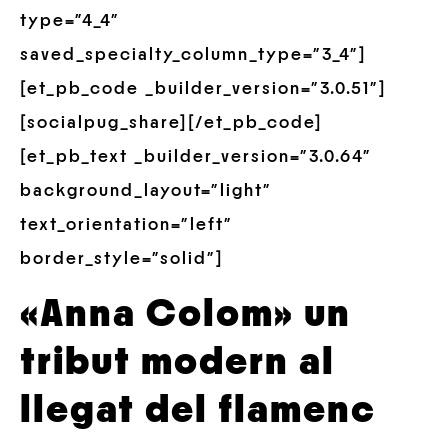
type=”4_4″
saved_specialty_column_type=”3_4″]
[et_pb_code _builder_version=”3.0.51″]
[socialpug_share][/et_pb_code]
[et_pb_text _builder_version=”3.0.64″
background_layout=”light”
text_orientation=”left”
border_style=”solid”]
«Anna Colom» un
tribut modern al
llegat del flamenc