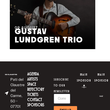
11
A
M
09
AUGUST
GUSTAV
F
LUNDGREN TRIO
S
AGENDA
MAIN
MAIN
ARTISTS
Pati del
SUBSCRIBE
SPONSOR
SPONSOR
SPACE
Claustre
TO OUR
REFECTORY
del
NEWSLETTER
TICKETS
Carme,
CONTACT
50 -
SPONSORS
07701