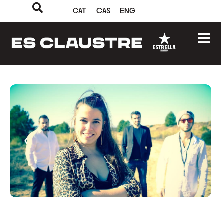
CAT
CAS
ENG
‹
›