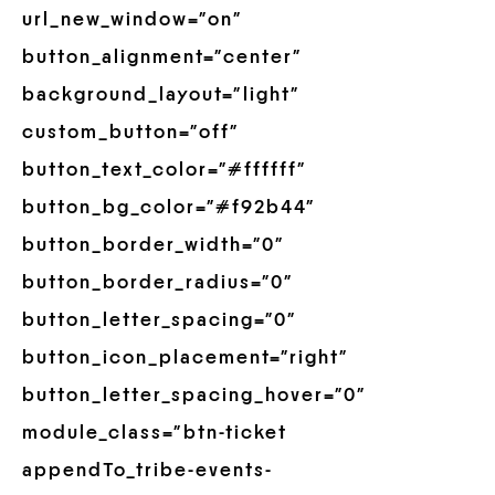
url_new_window=”on”
button_alignment=”center”
background_layout=”light”
custom_button=”off”
button_text_color=”#ffffff”
button_bg_color=”#f92b44″
button_border_width=”0″
button_border_radius=”0″
button_letter_spacing=”0″
button_icon_placement=”right”
button_letter_spacing_hover=”0″
module_class=”btn-ticket
appendTo_tribe-events-