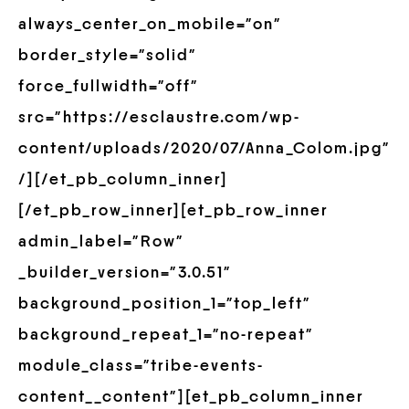
always_center_on_mobile=”on”
border_style=”solid”
force_fullwidth=”off”
src=”https://esclaustre.com/wp-
content/uploads/2020/07/Anna_Colom.jpg”
/][/et_pb_column_inner]
[/et_pb_row_inner][et_pb_row_inner
admin_label=”Row”
_builder_version=”3.0.51″
background_position_1=”top_left”
background_repeat_1=”no-repeat”
module_class=”tribe-events-
content__content”][et_pb_column_inner