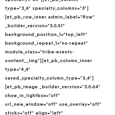
type=”3_4″ specialty_columns=”3″]
[et_pb_row_inner admin_label=”Row”
_builder_version=”3.0.51″
background_position_1=”top_left”
background_repeat_1=”no-repeat”
module_class=”tribe-events-
content__img”][et_pb_column_inner
type=”4_4″
saved_specialty_column_type=”3_4″]
[et_pb_image _builder_version=”3.0.64″
show_in_lightbox=”off”
url_new_window=”off” use_overlay=”off”
sticky=”off” align=”left”