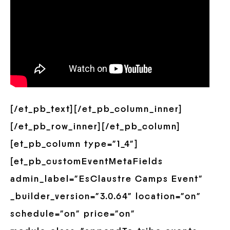
[/et_pb_text][/et_pb_column_inner]
[/et_pb_row_inner][/et_pb_column]
[et_pb_column type=”1_4″]
[et_pb_customEventMetaFields
admin_label=”EsClaustre Camps Event”
_builder_version=”3.0.64″ location=”on”
schedule=”on” price=”on”