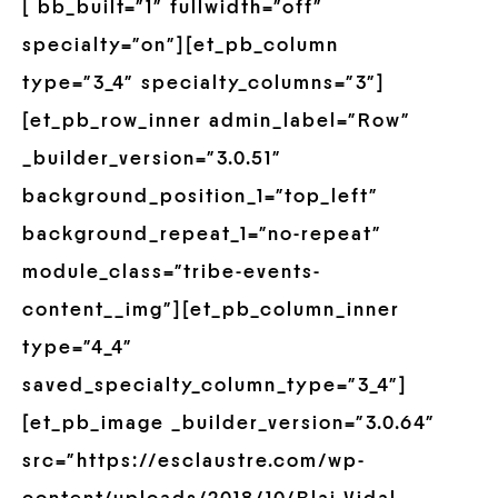
[ bb_built=”1″ fullwidth=”off”
specialty=”on”][et_pb_column
type=”3_4″ specialty_columns=”3″]
[et_pb_row_inner admin_label=”Row”
_builder_version=”3.0.51″
background_position_1=”top_left”
background_repeat_1=”no-repeat”
module_class=”tribe-events-
content__img”][et_pb_column_inner
type=”4_4″
saved_specialty_column_type=”3_4″]
[et_pb_image _builder_version=”3.0.64″
src=”https://esclaustre.com/wp-