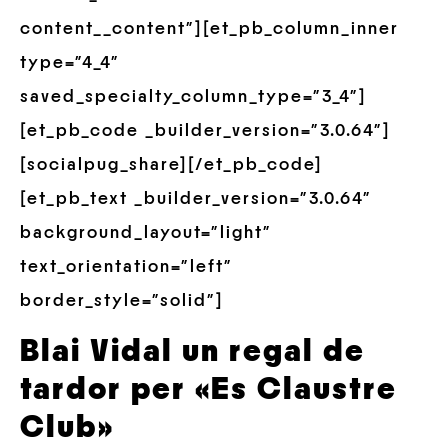
content__content”][et_pb_column_inner
type=”4_4″
saved_specialty_column_type=”3_4″]
[et_pb_code _builder_version=”3.0.64″]
[socialpug_share][/et_pb_code]
[et_pb_text _builder_version=”3.0.64″
background_layout=”light”
text_orientation=”left”
border_style=”solid”]
Blai Vidal un regal de
tardor per «Es Claustre
Club»