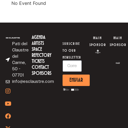
No Event Found
AGENDA
MAIN
MAIN
ARTISTS
Pati del
SUBSCRIBE
SPONSOR
SPONSOR
SPACE
Claustre
TO OUR
REFECTORY
del
NEWSLETTER
TICKETS
Carme,
CONTACT
50 -
SPONSORS
07701
ENVIAR
info@esclaustre.com