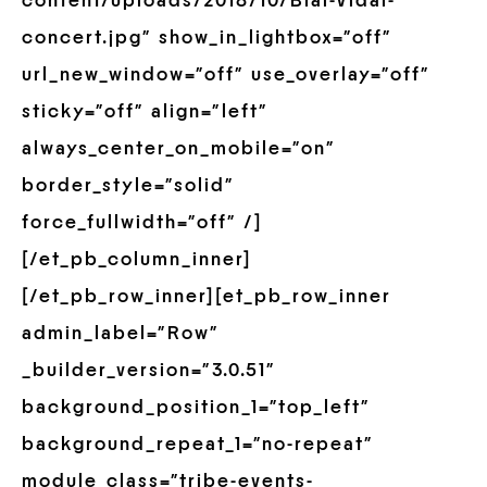
content/uploads/2018/10/Blai-Vidal-
concert.jpg” show_in_lightbox=”off”
url_new_window=”off” use_overlay=”off”
sticky=”off” align=”left”
always_center_on_mobile=”on”
border_style=”solid”
force_fullwidth=”off” /]
[/et_pb_column_inner]
[/et_pb_row_inner][et_pb_row_inner
admin_label=”Row”
_builder_version=”3.0.51″
background_position_1=”top_left”
background_repeat_1=”no-repeat”
module_class=”tribe-events-