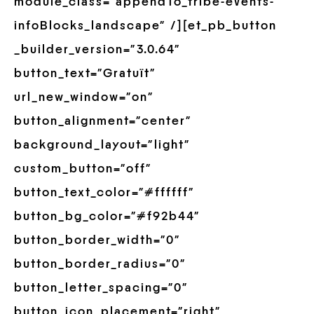
module_class=”appendTo_tribe-events-
infoBlocks_landscape” /][et_pb_button
_builder_version=”3.0.64″
button_text=”Gratuït”
url_new_window=”on”
button_alignment=”center”
background_layout=”light”
custom_button=”off”
button_text_color=”#ffffff”
button_bg_color=”#f92b44″
button_border_width=”0″
button_border_radius=”0″
button_letter_spacing=”0″
button_icon_placement=”right”