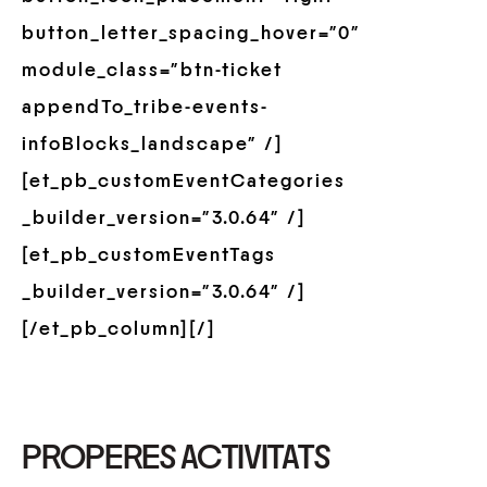
button_letter_spacing_hover=”0″
module_class=”btn-ticket
appendTo_tribe-events-
infoBlocks_landscape” /]
[et_pb_customEventCategories
_builder_version=”3.0.64″ /]
[et_pb_customEventTags
_builder_version=”3.0.64″ /]
[/et_pb_column][/]
PROPERES ACTIVITATS