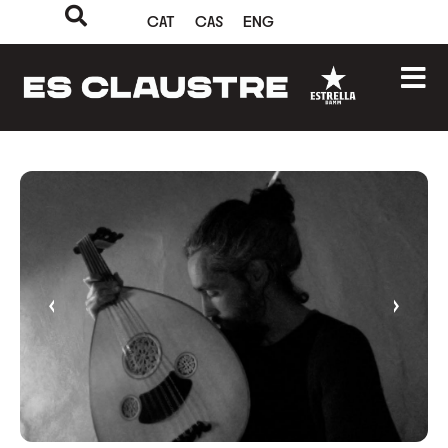
CAT
CAS
ENG
‹
›