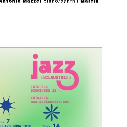
Antonio Mazzei
piano/synth I
Martín