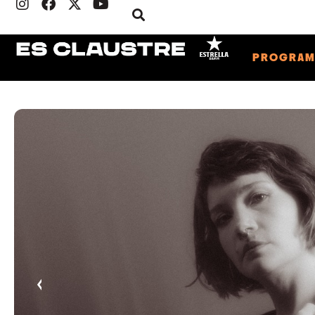
PROGRA
‹