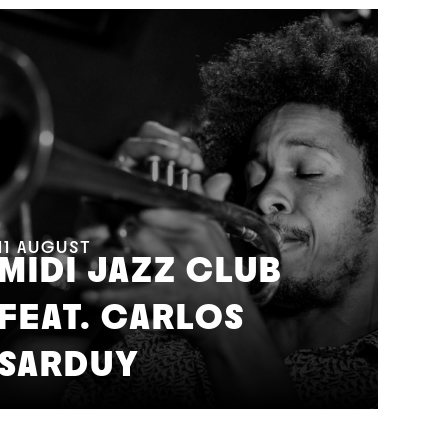
11
AUGUST
MIDI JAZZ CLUB
FEAT. CARLOS
12
A
SARDUY
J