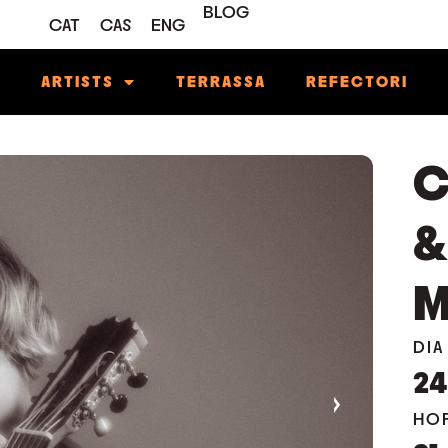
BLOG
CAT
CAS
ENG
M
ARTISTS
TERRASSA
REFECTORI
C
&
M
DIA
24
›
HO