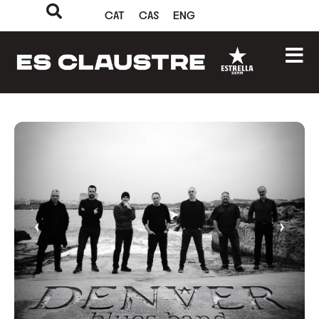
CAT
CAS
ENG
‹
›