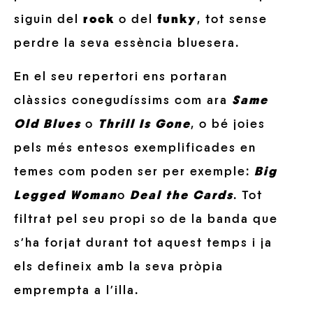
siguin del
rock
o del
funky
, tot sense
perdre la seva essència bluesera.
En el seu repertori ens portaran
clàssics conegudíssims com ara
Same
Old Blues
o
Thrill Is Gone
, o bé joies
pels més entesos exemplificades en
temes com poden ser per exemple:
Big
Legged Woman
o
Deal the Cards
. Tot
filtrat pel seu propi so de la banda que
s’ha forjat durant tot aquest temps i ja
els defineix amb la seva pròpia
emprempta a l’illa.