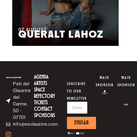
08
M
07
AUGUST
QUERALT LAHOZ
L
AGENDA
MAIN
MAIN
ARTISTS
Pati del
SUBSCRIBE
SPONSOR
SPONSOR
SPACE
Claustre
TO OUR
REFECTORY
del
NEWSLETTER
TICKETS
Carme,
CONTACT
50 -
SPONSORS
07701
ENVIAR
info@esclaustre.com