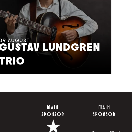
11
A
M
09
AUGUST
GUSTAV LUNDGREN
F
TRIO
S
MAIN
MAIN
SPONSOR
SPONSOR