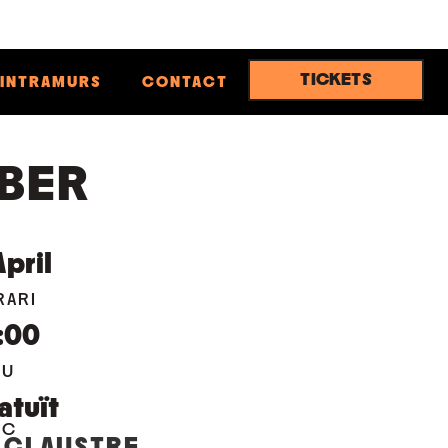
TICKETS
INTRAMURS
CONTACT
BER
April
RARI
:00
EU
atuït
OC
 CLAUSTRE