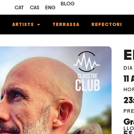
BLOG
CAT
CAS
ENG
M
ARTISTS
TERRASSA
REFECTORI
E
DIA
11
HO
23
PR
Gr
LL
ES