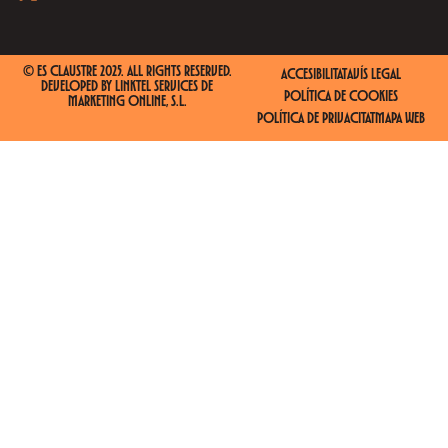
© ES CLAUSTRE 2025. ALL RIGHTS RESERVED.
ACCESIBILITAT
AVÍS LEGAL
DEVELOPED BY
LINKTEL SERVICES DE
POLÍTICA DE COOKIES
MARKETING ONLINE, S.L.
POLÍTICA DE PRIVACITAT
MAPA WEB