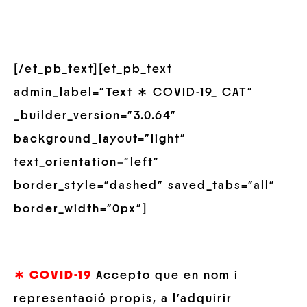
[/et_pb_text][et_pb_text
admin_label=”Text ∗ COVID-19_ CAT”
_builder_version=”3.0.64″
background_layout=”light”
text_orientation=”left”
border_style=”dashed” saved_tabs=”all”
border_width=”0px”]
∗ COVID-19
Accepto que en nom i
representació propis, a l’adquirir