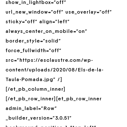
show_in_lightbox=”off”
url_new_window=”off” use_overlay=”off”
sticky=”off” align=”left”
always_center_on_mobile=”on”
border_style=”solid”
force_fullwidth=”off”
src=”https://esclaustre.com/wp-
content/uploads/2020/08/Els-de-la-
Taula-Pomada.jpg” /]
[/et_pb_column_inner]
[/et_pb_row_inner][et_pb_row_inner
admin_label=”Row”
_builder_version=”3.0.51″