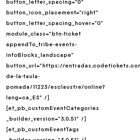
button_letter_spacing=”0″
button_icon_placement=”right”
button_letter_spacing_hover=”0″
module_class=”btn-ticket
appendTo_tribe-events-
infoBlocks_landscape”
button_url=”https://entradas.codetickets.co
de-la-taula-
pomada/11223/esclaustre/online?
lang=ca_ES” /]
[et_pb_customEventCategories
_builder_version=”3.0.51″ /]
[et_pb_customEventTags