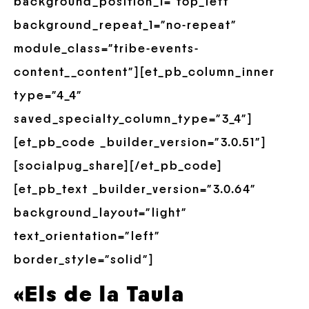
background_position_1=”top_left”
background_repeat_1=”no-repeat”
module_class=”tribe-events-
content__content”][et_pb_column_inner
type=”4_4″
saved_specialty_column_type=”3_4″]
[et_pb_code _builder_version=”3.0.51″]
[socialpug_share][/et_pb_code]
[et_pb_text _builder_version=”3.0.64″
background_layout=”light”
text_orientation=”left”
border_style=”solid”]
«Els de la Taula