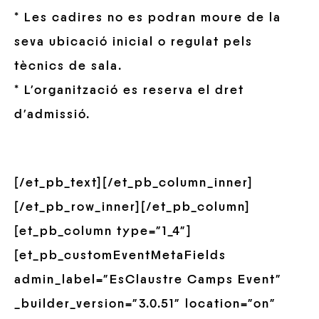
* Les cadires no es podran moure de la
seva ubicació inicial o regulat pels
tècnics de sala.
* L’organització es reserva el dret
d’admissió.
[/et_pb_text][/et_pb_column_inner]
[/et_pb_row_inner][/et_pb_column]
[et_pb_column type=”1_4″]
[et_pb_customEventMetaFields
admin_label=”EsClaustre Camps Event”
_builder_version=”3.0.51″ location=”on”