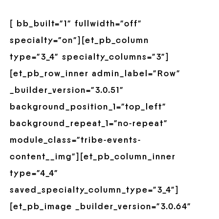
[ bb_built=”1″ fullwidth=”off”
specialty=”on”][et_pb_column
type=”3_4″ specialty_columns=”3″]
[et_pb_row_inner admin_label=”Row”
_builder_version=”3.0.51″
background_position_1=”top_left”
background_repeat_1=”no-repeat”
module_class=”tribe-events-
content__img”][et_pb_column_inner
type=”4_4″
saved_specialty_column_type=”3_4″]
[et_pb_image _builder_version=”3.0.64″