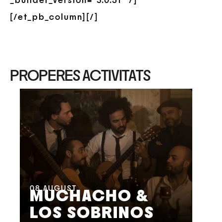
_builder_version=”3.0.51″ /]
[/et_pb_column][/]
PROPERES ACTIVITATS
08
AUGUST
09
MUCHACHO &
G
LOS SOBRINOS
L