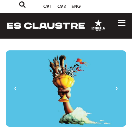
CAT
CAS
ENG
‹
›