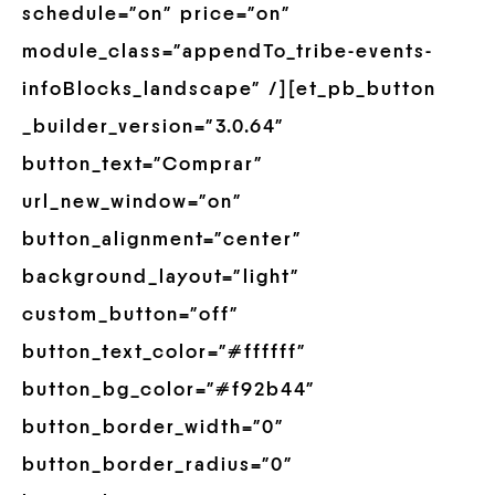
schedule=”on” price=”on”
module_class=”appendTo_tribe-events-
infoBlocks_landscape” /][et_pb_button
_builder_version=”3.0.64″
button_text=”Comprar”
url_new_window=”on”
button_alignment=”center”
background_layout=”light”
custom_button=”off”
button_text_color=”#ffffff”
button_bg_color=”#f92b44″
button_border_width=”0″
button_border_radius=”0″