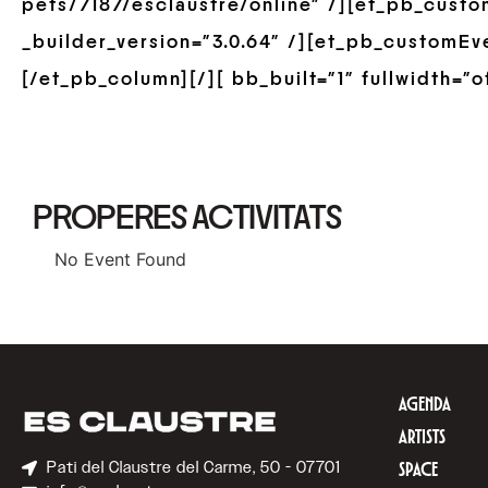
pets/7187/esclaustre/online” /][et_pb_cust
_builder_version=”3.0.64″ /][et_pb_customEve
[/et_pb_column][/][ bb_built=”1″ fullwidth=”o
PROPERES ACTIVITATS
No Event Found
AGENDA
ARTISTS
Pati del Claustre del Carme, 50 - 07701
SPACE