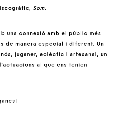
discogràfic,
Som
.
amb una connexió amb el públic més
ts de manera especial i diferent. Un
inós, juganer, eclèctic i artesanal, un
’actuacions al que ens tenien
ganes!