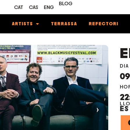
BLOG
CAT
CAS
ENG
M
ARTISTS
TERRASSA
REFECTORI
E
DIA
0
HO
22
LL
›
ES