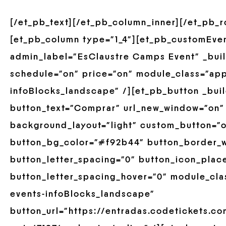
[/et_pb_text][/et_pb_column_inner][/et_pb_
[et_pb_column type=”1_4″][et_pb_customEve
admin_label=”EsClaustre Camps Event” _build
schedule=”on” price=”on” module_class=”ap
infoBlocks_landscape” /][et_pb_button _buil
button_text=”Comprar” url_new_window=”on”
background_layout=”light” custom_button=”of
button_bg_color=”#f92b44″ button_border_w
button_letter_spacing=”0″ button_icon_plac
button_letter_spacing_hover=”0″ module_cla
events-infoBlocks_landscape”
button_url=”https://entradas.codetickets.co