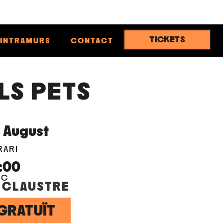
TICKETS
INTRAMURS
CONTACT
LS PETS
9
August
RARI
:00
OC
 CLAUSTRE
GRATUÏT