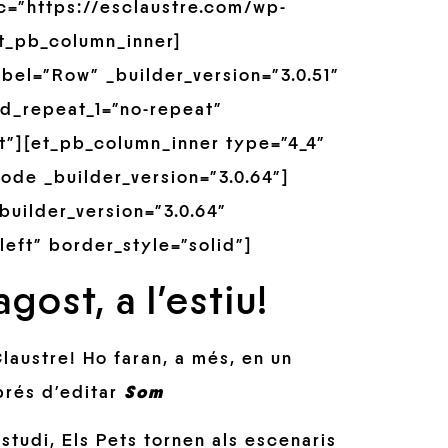
rc=”https://esclaustre.com/wp-
et_pb_column_inner]
bel=”Row” _builder_version=”3.0.51″
d_repeat_1=”no-repeat”
t”][et_pb_column_inner type=”4_4″
ode _builder_version=”3.0.64″]
builder_version=”3.0.64″
left” border_style=”solid”]
gost, a l’estiu!
laustre! Ho faran, a més, en un
prés d’editar
Som
studi, Els Pets tornen als escenaris