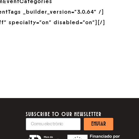
omEventCategories
ntTags _builder_version=”3.0.64″ /]
ff” specialty=”on” disabled=”on”][/]
SUBSCRIBE TO OUR NEWSLETTER
ENVIAR