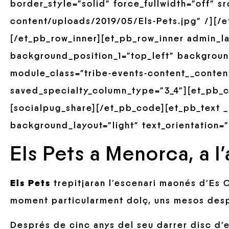
border_style=”solid” force_fullwidth=”off” s
content/uploads/2019/05/Els-Pets.jpg” /][/
[/et_pb_row_inner][et_pb_row_inner admin_la
background_position_1=”top_left” backgroun
module_class=”tribe-events-content__conten
saved_specialty_column_type=”3_4″][et_pb_c
[socialpug_share][/et_pb_code][et_pb_text _
background_layout=”light” text_orientation=”
Els Pets a Menorca, a l’a
Els Pets
trepitjaran l’escenari maonés d’Es C
moment particularment dolç, uns mesos des
Després de cinc anys del seu darrer disc d’e