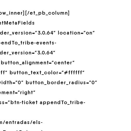
row_inner][/et_pb_column]
ntMetaFields
er_version=”3.0.64″ location=”on”
pendTo_tribe-events-
der_version=”3.0.64″
 button_alignment=”center”
f” button_text_color=”#ffffff”
idth=”0″ button_border_radius=”0″
ement=”right”
ss=”btn-ticket appendTo_tribe-
m/entradas/els-