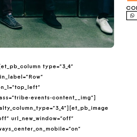
CO
”][et_pb_column type=”3_4″
in_label=”Row”
n_1=”top_left”
ss=”tribe-events-content__img”]
alty_column_type=”3_4″][et_pb_image
off” url_new_window=”off”
always_center_on_mobile=”on”