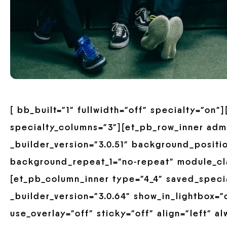
[ bb_built=”1″ fullwidth=”off” specialty=”on
specialty_columns=”3″][et_pb_row_inner adm
_builder_version=”3.0.51″ background_positio
background_repeat_1=”no-repeat” module_cla
[et_pb_column_inner type=”4_4″ saved_speci
_builder_version=”3.0.64″ show_in_lightbox=”
use_overlay=”off” sticky=”off” align=”left” 