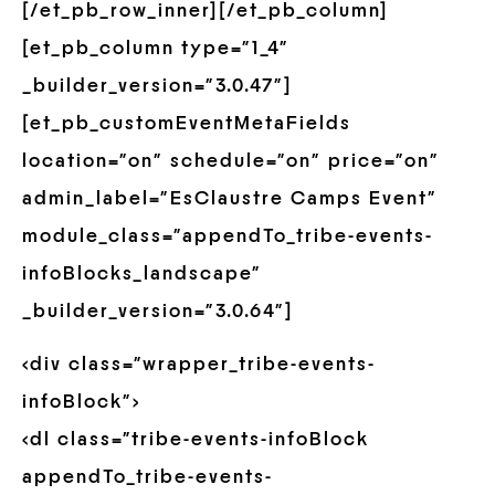
[/et_pb_row_inner][/et_pb_column]
[et_pb_column type=”1_4″
_builder_version=”3.0.47″]
[et_pb_customEventMetaFields
location=”on” schedule=”on” price=”on”
admin_label=”EsClaustre Camps Event”
module_class=”appendTo_tribe-events-
infoBlocks_landscape”
_builder_version=”3.0.64″]
<div class=”wrapper_tribe-events-
infoBlock”>
<dl class=”tribe-events-infoBlock
appendTo_tribe-events-