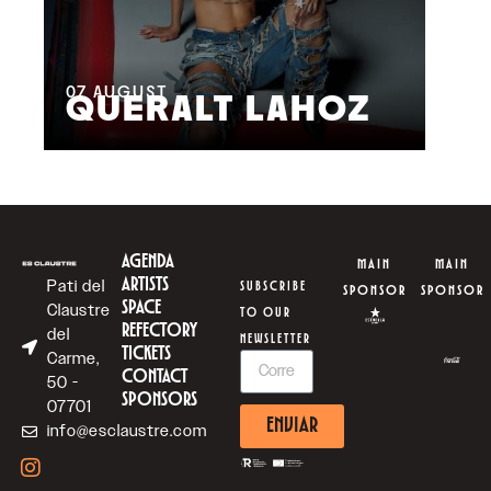
08
M
07
AUGUST
QUERALT LAHOZ
L
AGENDA
MAIN
MAIN
ARTISTS
Pati del
SUBSCRIBE
SPONSOR
SPONSOR
SPACE
Claustre
TO OUR
REFECTORY
del
NEWSLETTER
TICKETS
Carme,
CONTACT
50 -
SPONSORS
07701
ENVIAR
info@esclaustre.com