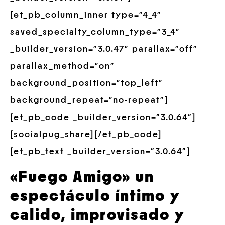
[et_pb_column_inner type=”4_4″
saved_specialty_column_type=”3_4″
_builder_version=”3.0.47″ parallax=”off”
parallax_method=”on”
background_position=”top_left”
background_repeat=”no-repeat”]
[et_pb_code _builder_version=”3.0.64″]
[socialpug_share][/et_pb_code]
[et_pb_text _builder_version=”3.0.64″]
«Fuego Amigo» un
espectáculo íntimo y
calido, improvisado y