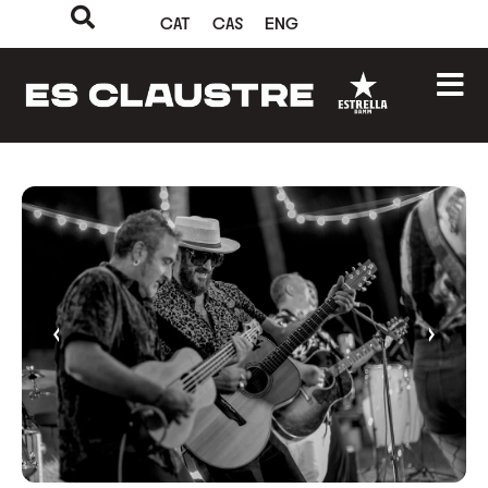
CAT
CAS
ENG
‹
›