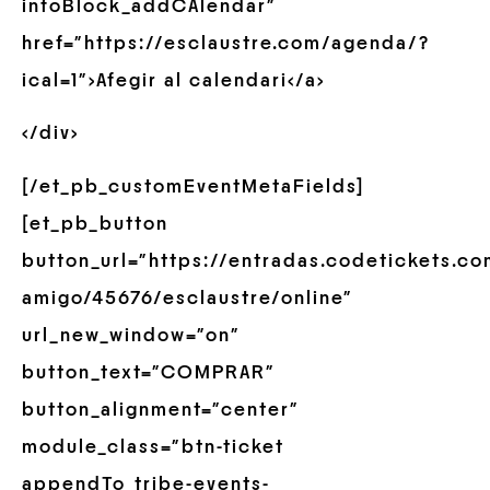
infoBlock_addCAlendar”
href=”https://esclaustre.com/agenda/?
ical=1″>Afegir al calendari</a>
</div>
[/et_pb_customEventMetaFields]
[et_pb_button
button_url=”https://entradas.codetickets.c
amigo/45676/esclaustre/online”
url_new_window=”on”
button_text=”COMPRAR”
button_alignment=”center”
module_class=”btn-ticket
appendTo_tribe-events-