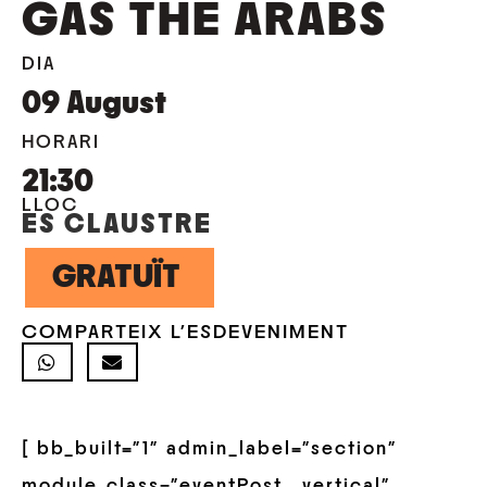
GAS THE ARABS
DIA
09
August
HORARI
21:30
LLOC
ES CLAUSTRE
GRATUÏT
COMPARTEIX L'ESDEVENIMENT
[ bb_built=”1″ admin_label=”section”
module_class=”eventPost__vertical”