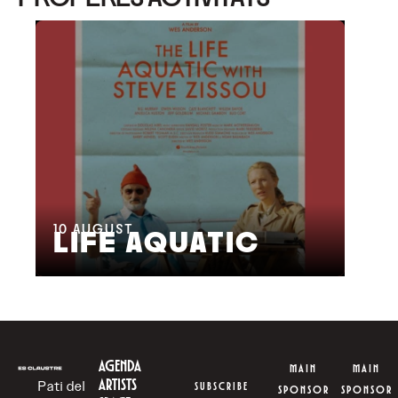
17
C
10
AUGUST
LIFE AQUATIC
F
AGENDA
MAIN
MAIN
ARTISTS
Pati del
SUBSCRIBE
SPONSOR
SPONSOR