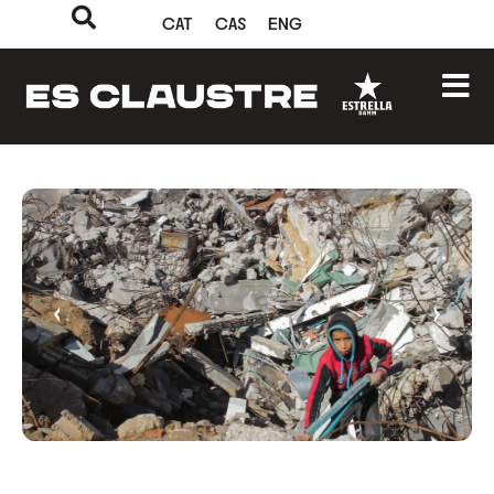
CAT
CAS
ENG
‹
›