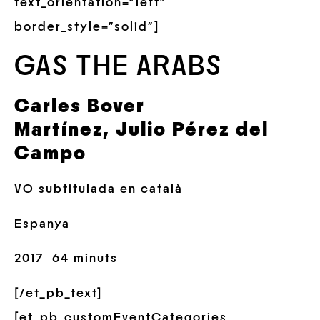
text_orientation=”left”
border_style=”solid”]
GAS THE ARABS
Carles Bover
Martínez, Julio Pérez del
Campo
VO subtitulada en català
Espanya
2017 64 minuts
[/et_pb_text]
[et_pb_customEventCategories