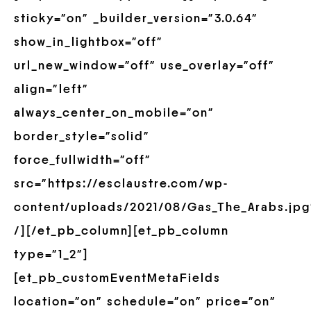
sticky=”on” _builder_version=”3.0.64″
show_in_lightbox=”off”
url_new_window=”off” use_overlay=”off”
align=”left”
always_center_on_mobile=”on”
border_style=”solid”
force_fullwidth=”off”
src=”https://esclaustre.com/wp-
content/uploads/2021/08/Gas_The_Arabs.jpg
/][/et_pb_column][et_pb_column
type=”1_2″]
[et_pb_customEventMetaFields
location=”on” schedule=”on” price=”on”