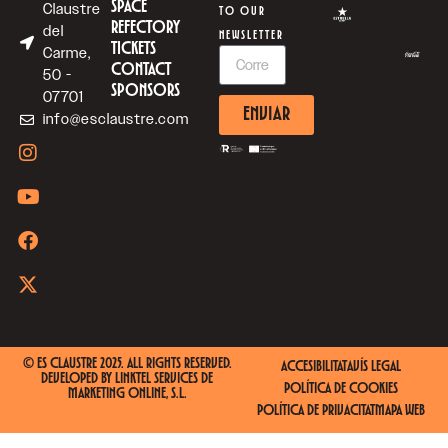
SPACE
Claustre
TO OUR
REFECTORY
del
NEWSLETTER
TICKETS
Carme,
CONTACT
50 -
SPONSORS
07701
ENVIAR
info@esclaustre.com
© ES CLAUSTRE 2025. ALL RIGHTS RESERVED.
ACCESIBILITAT
AVÍS LEGAL
DEVELOPED BY
LINKTEL SERVICES DE
POLÍTICA DE COOKIES
MARKETING ONLINE, S.L.
POLÍTICA DE PRIVACITAT
MAPA WEB