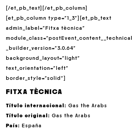
[/et_pb_text][/et_pb_column]
[et_pb_column type=”1_3″][et_pb_text
admin_label=”Fitxa tècnica”
module_class=”postEvent_content__technica
_builder_version=”3.0.64″
background_layout=”light”
text_orientation=”left”
border_style=”solid”]
FITXA TÈCNICA
Título internacional
:
Gas the Arabs
Título origina
l:
Gas the Arabs
País
:
España