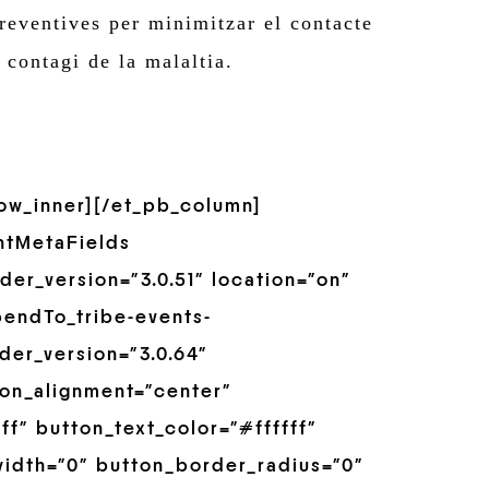
eventives per minimitzar el contacte
 contagi de la malaltia.
row_inner][/et_pb_column]
ntMetaFields
er_version=”3.0.51″ location=”on”
pendTo_tribe-events-
der_version=”3.0.64″
on_alignment=”center”
f” button_text_color=”#ffffff”
idth=”0″ button_border_radius=”0″