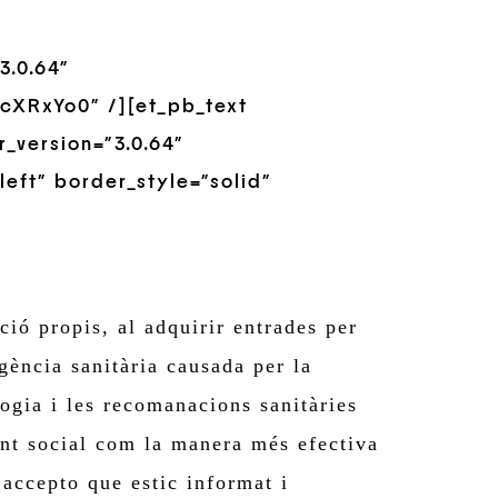
3.0.64″
cXRxYo0″ /][et_pb_text
_version=”3.0.64″
left” border_style=”solid”
ió propis, al adquirir entrades per
gència sanitària causada per la
gia i les recomanacions sanitàries
ent social com la manera més efectiva
 accepto que estic informat i