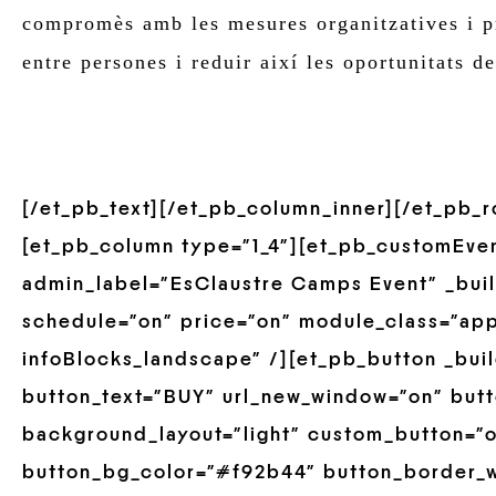
compromès amb les mesures organitzatives i pr
entre persones i reduir així les oportunitats de
[/et_pb_text][/et_pb_column_inner][/et_pb_
[et_pb_column type=”1_4″][et_pb_customEve
admin_label=”EsClaustre Camps Event” _build
schedule=”on” price=”on” module_class=”ap
infoBlocks_landscape” /][et_pb_button _buil
button_text=”BUY” url_new_window=”on” butt
background_layout=”light” custom_button=”of
button_bg_color=”#f92b44″ button_border_w