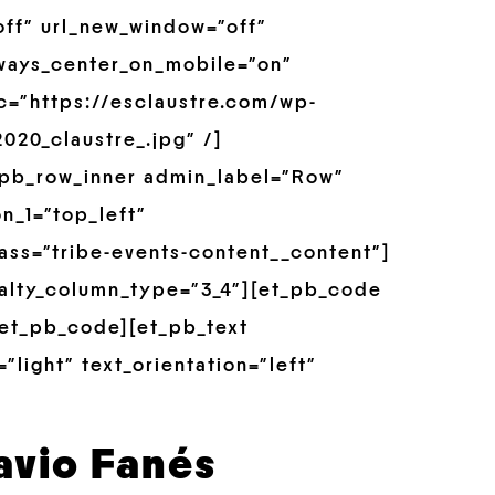
off” url_new_window=”off”
always_center_on_mobile=”on”
rc=”https://esclaustre.com/wp-
20_claustre_.jpg” /]
_pb_row_inner admin_label=”Row”
n_1=”top_left”
ss=”tribe-events-content__content”]
alty_column_type=”3_4″][et_pb_code
[/et_pb_code][et_pb_text
”light” text_orientation=”left”
avio Fanés