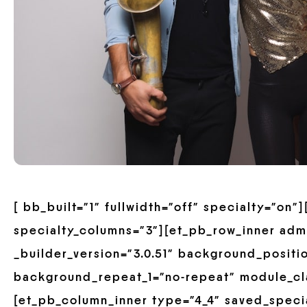
[ bb_built=”1″ fullwidth=”off” specialty=”on
specialty_columns=”3″][et_pb_row_inner adm
_builder_version=”3.0.51″ background_positio
background_repeat_1=”no-repeat” module_cla
[et_pb_column_inner type=”4_4″ saved_speci