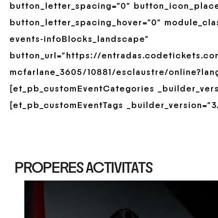
button_letter_spacing=”0″ button_icon_plac
button_letter_spacing_hover=”0″ module_cla
events-infoBlocks_landscape”
button_url=”https://entradas.codetickets.co
mcfarlane_3605/10881/esclaustre/online?lan
[et_pb_customEventCategories _builder_versi
[et_pb_customEventTags _builder_version=”3.
PROPERES ACTIVITATS