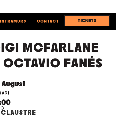
TICKETS
INTRAMURS
CONTACT
IGI MCFARLANE
 OCTAVIO FANÉS
5
August
RARI
:00
OC
 CLAUSTRE