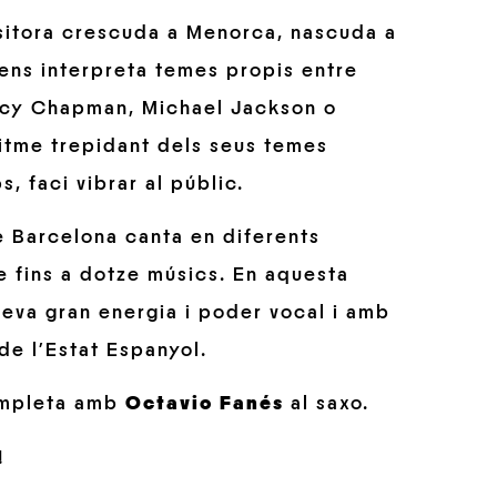
ositora crescuda a Menorca, nascuda a
ens interpreta temes propis entre
racy Chapman, Michael Jackson o
ritme trepidant dels seus temes
s, faci vibrar al públic.
e Barcelona canta en diferents
e fins a dotze músics. En aquesta
 seva gran energia i poder vocal i amb
 de l’Estat Espanyol.
completa amb
Octavio Fanés
al saxo.
!