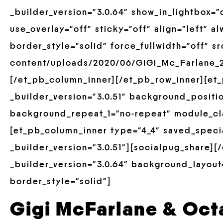
_builder_version=”3.0.64″ show_in_lightbox=”
use_overlay=”off” sticky=”off” align=”left” 
border_style=”solid” force_fullwidth=”off” s
content/uploads/2020/06/GIGI_Mc_Farlane_20
[/et_pb_column_inner][/et_pb_row_inner][et
_builder_version=”3.0.51″ background_positio
background_repeat_1=”no-repeat” module_cla
[et_pb_column_inner type=”4_4″ saved_speci
_builder_version=”3.0.51″][socialpug_share]
_builder_version=”3.0.64″ background_layout=
border_style=”solid”]
Gigi McFarlane & Oct