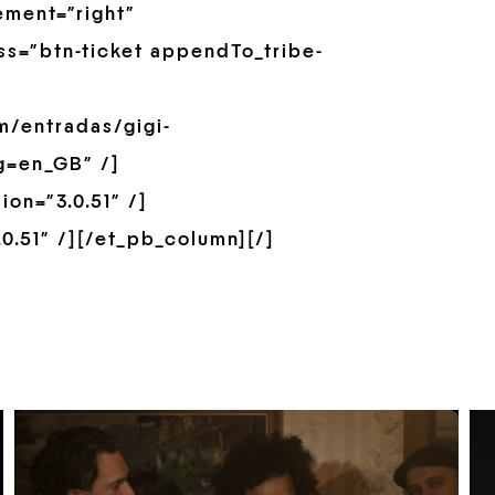
ement=”right”
ss=”btn-ticket appendTo_tribe-
m/entradas/gigi-
g=en_GB” /]
on=”3.0.51″ /]
0.51″ /][/et_pb_column][/]