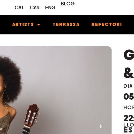
BLOG
CAT
CAS
ENG
M
ARTISTS
TERRASSA
REFECTORI
G
&
DIA
0
HO
22
›
LL
ES