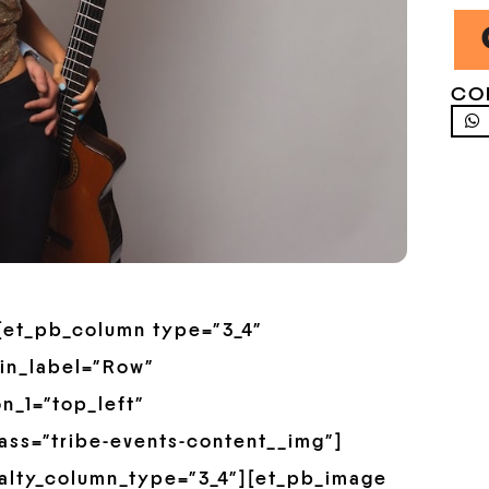
CO
”][et_pb_column type=”3_4″
in_label=”Row”
n_1=”top_left”
ss=”tribe-events-content__img”]
alty_column_type=”3_4″][et_pb_image