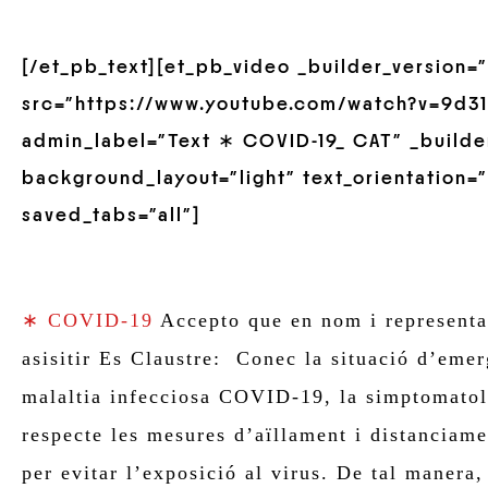
[/et_pb_text][et_pb_video _builder_version=”
src=”https://www.youtube.com/watch?v=9d31
admin_label=”Text ∗ COVID-19_ CAT” _builder
background_layout=”light” text_orientation=”
saved_tabs=”all”]
∗ COVID-19
Accepto que en nom i representac
asisitir Es Claustre: Conec la situació d’emer
malaltia infecciosa COVID-19, la simptomatolo
respecte les mesures d’aïllament i distanciam
per evitar l’exposició al virus. De tal manera,