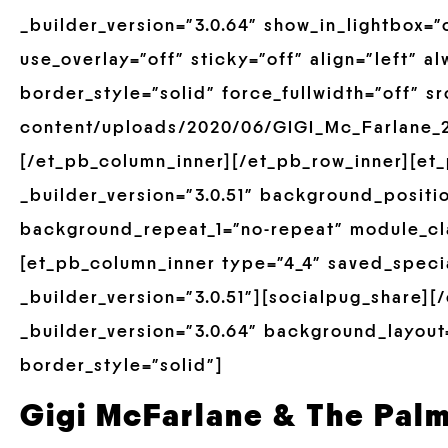
_builder_version=”3.0.64″ show_in_lightbox=”
use_overlay=”off” sticky=”off” align=”left” 
border_style=”solid” force_fullwidth=”off” s
content/uploads/2020/06/GIGI_Mc_Farlane_20
[/et_pb_column_inner][/et_pb_row_inner][et
_builder_version=”3.0.51″ background_positio
background_repeat_1=”no-repeat” module_cla
[et_pb_column_inner type=”4_4″ saved_speci
_builder_version=”3.0.51″][socialpug_share]
_builder_version=”3.0.64″ background_layout=
border_style=”solid”]
Gigi McFarlane & The Pal