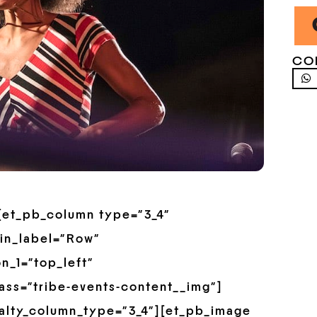
CO
”][et_pb_column type=”3_4″
in_label=”Row”
n_1=”top_left”
ss=”tribe-events-content__img”]
alty_column_type=”3_4″][et_pb_image