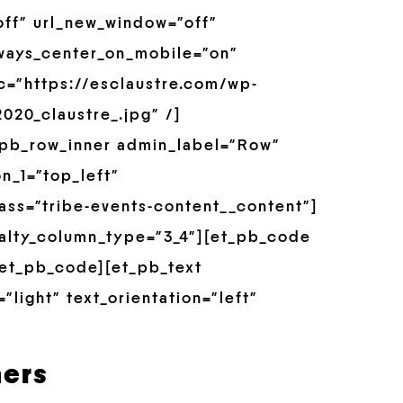
off” url_new_window=”off”
always_center_on_mobile=”on”
rc=”https://esclaustre.com/wp-
20_claustre_.jpg” /]
_pb_row_inner admin_label=”Row”
n_1=”top_left”
ss=”tribe-events-content__content”]
alty_column_type=”3_4″][et_pb_code
[/et_pb_code][et_pb_text
”light” text_orientation=”left”
mers