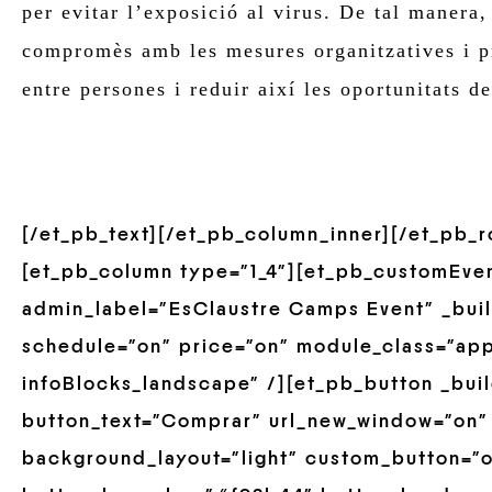
per evitar l’exposició al virus. De tal manera,
compromès amb les mesures organitzatives i pr
entre persones i reduir així les oportunitats de
[/et_pb_text][/et_pb_column_inner][/et_pb_
[et_pb_column type=”1_4″][et_pb_customEve
admin_label=”EsClaustre Camps Event” _build
schedule=”on” price=”on” module_class=”ap
infoBlocks_landscape” /][et_pb_button _buil
button_text=”Comprar” url_new_window=”on”
background_layout=”light” custom_button=”of