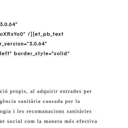
3.0.64″
cXRxYo0″ /][et_pb_text
_version=”3.0.64″
left” border_style=”solid”
ió propis, al adquirir entrades per
gència sanitària causada per la
gia i les recomanacions sanitàries
ent social com la manera més efectiva