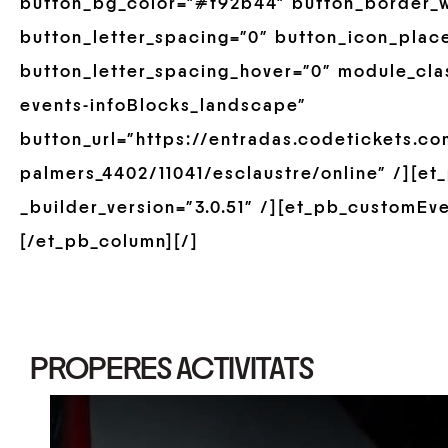
button_bg_color=”#f92b44″ button_border_w
button_letter_spacing=”0″ button_icon_plac
button_letter_spacing_hover=”0″ module_cla
events-infoBlocks_landscape”
button_url=”https://entradas.codetickets.c
palmers_4402/11041/esclaustre/online” /][e
_builder_version=”3.0.51″ /][et_pb_customEve
[/et_pb_column][/]
PROPERES ACTIVITATS