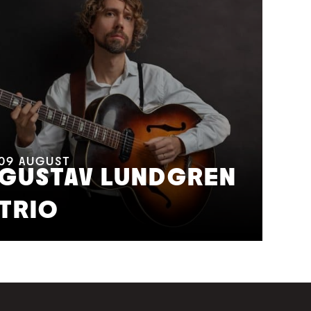
11
A
M
09
AUGUST
GUSTAV LUNDGREN
F
TRIO
S