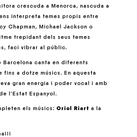
ositora crescuda a Menorca, nascuda a
ens interpreta temes propis entre
racy Chapman, Michael Jackson o
ritme trepidant dels seus temes
s, faci vibrar al públic.
e Barcelona canta en diferents
e fins a dotze músics. En aquesta
 seva gran energia i poder vocal i amb
 de l’Estat Espanyol.
mpleten els músics:
Oriol Riart
a la
a!!!