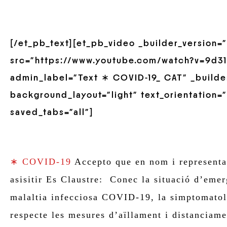
[/et_pb_text][et_pb_video _builder_version=”
src=”https://www.youtube.com/watch?v=9d31
admin_label=”Text ∗ COVID-19_ CAT” _builder
background_layout=”light” text_orientation=”
saved_tabs=”all”]
∗ COVID-19
Accepto que en nom i representac
asisitir Es Claustre: Conec la situació d’emer
malaltia infecciosa COVID-19, la simptomatolo
respecte les mesures d’aïllament i distanciam