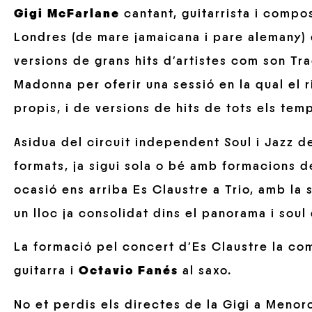
Gigi McFarlan
e
cantant, guitarrista i comp
Londres (de mare jamaicana i pare alemany) 
versions de grans hits d’artistes com son T
Madonna per oferir una sessió en la qual el 
propis, i de versions de hits de tots els temp
Asidua del circuit independent Soul i Jazz d
formats, ja sigui sola o bé amb formacions d
ocasió ens arriba Es Claustre a Trio, amb la
un lloc ja consolidat dins el panorama i soul
La formació pel concert d’Es Claustre la co
guitarra i
Octavio Fanés
al saxo.
No et perdis els directes de la Gigi a Menorc