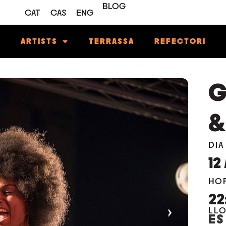
BLOG
CAT
CAS
ENG
M
ARTISTS
TERRASSA
REFECTORI
G
&
DIA
12
HO
22
›
LL
ES