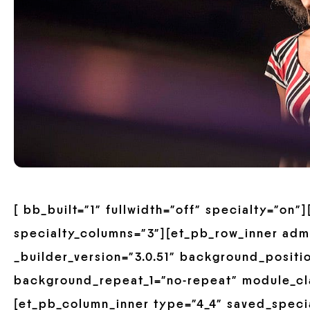
[ bb_built=”1″ fullwidth=”off” specialty=”on
specialty_columns=”3″][et_pb_row_inner adm
_builder_version=”3.0.51″ background_positio
background_repeat_1=”no-repeat” module_cla
[et_pb_column_inner type=”4_4″ saved_speci