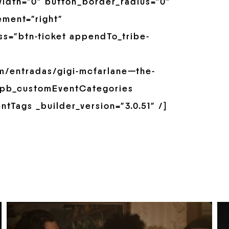
idth=”0″ button_border_radius=”0″
ement=”right”
ss=”btn-ticket appendTo_tribe-
om/entradas/gigi-mcfarlane—the-
t_pb_customEventCategories
ntTags _builder_version=”3.0.51″ /]