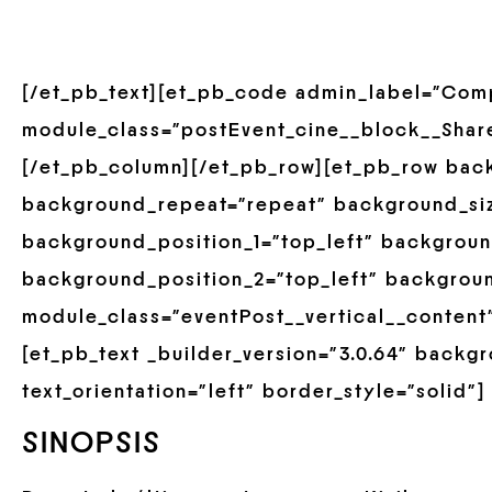
[/et_pb_text][et_pb_code admin_label=”Compa
module_class=”postEvent_cine__block__Share
[/et_pb_column][/et_pb_row][et_pb_row back
background_repeat=”repeat” background_size=
background_position_1=”top_left” backgroun
background_position_2=”top_left” backgrou
module_class=”eventPost__vertical__content
[et_pb_text _builder_version=”3.0.64″ backgr
text_orientation=”left” border_style=”solid”]
SINOPSIS