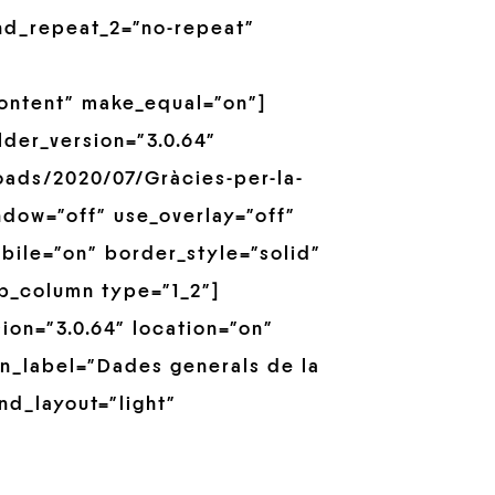
nd_repeat_2=”no-repeat”
ontent” make_equal=”on”]
der_version=”3.0.64″
oads/2020/07/Gràcies-per-la-
ndow=”off” use_overlay=”off”
bile=”on” border_style=”solid”
pb_column type=”1_2″]
on=”3.0.64″ location=”on”
in_label=”Dades generals de la
nd_layout=”light”