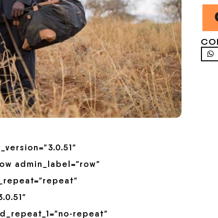
CO
_version=”3.0.51″
row admin_label=”row”
_repeat=”repeat”
.0.51″
d_repeat_1=”no-repeat”