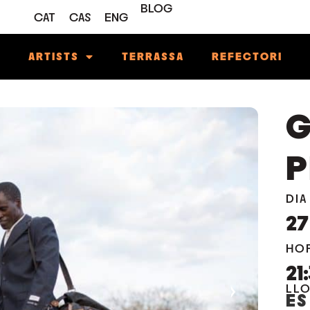
BLOG
CAT
CAS
ENG
M
ARTISTS
TERRASSA
REFECTORI
G
P
DIA
27
HO
21
›
LL
ES