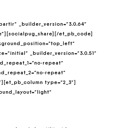
rtir” _builder_version=”3.0.64″
”][socialpug_share][/et_pb_code]
ground_position=”top_left”
”initial” _builder_version=”3.0.51″
d_repeat_1=”no-repeat”
nd_repeat_2=”no-repeat”
”][et_pb_column type=”2_3″]
ound_layout=”light”