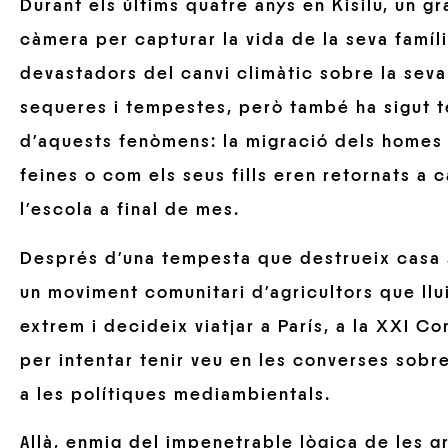
Durant els últims quatre anys en Kisilu, un gr
càmera per capturar la vida de la seva famíli
devastadors del canvi climàtic sobre la seva 
sequeres i tempestes, però també ha sigut 
d’aquests fenòmens: la migració dels homes a
feines o com els seus fills eren retornats a
l’escola a final de mes.
Després d’una tempesta que destrueix casa s
un moviment comunitari d’agricultors que llu
extrem i decideix viatjar a París, a la XXI C
per intentar tenir veu en les converses sobre
a les polítiques mediambientals.
Allà, enmig del impenetrable lògica de les g