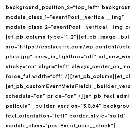
background_position_2=”top_left” backgrou
module_class_1=”eventPost__vertical__img”
module_class_2=”eventPost__vertical__img_c
[et_pb_column type=”1_2″][et_pb_image _buil
src=”https://esclaustre.com/wp-content/upl
pluja.jpg” show_in_lightbox=”off” url_new_wi
sticky=”on” align=”left” always_center_on_mo
force_fullwidth=”off” /][/et_pb_column][et_
[et_pb_customEventMetaFields _builder_versi
schedule=”on” price=”on” /][et_pb_text adm
pelicula” _builder_version=”3.0.64″ backgrou
text_orientation=”left” border_style=”solid”
module_class=”postEvent_cine__block”]