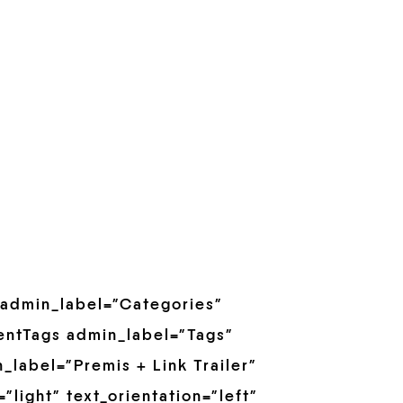
 admin_label=”Categories”
ventTags admin_label=”Tags”
n_label=”Premis + Link Trailer”
”light” text_orientation=”left”