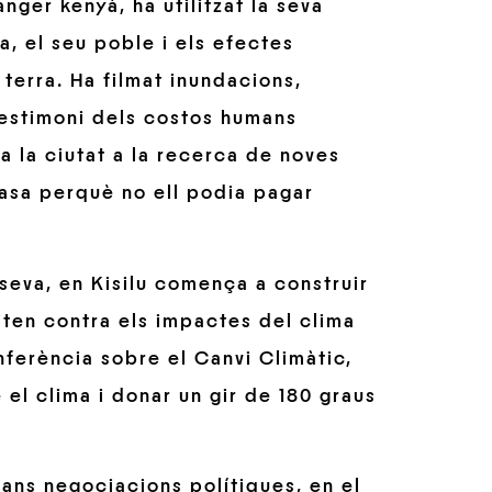
anger kenyà, ha utilitzat la seva
a, el seu poble i els efectes
terra. Ha filmat inundacions,
testimoni dels costos humans
 la ciutat a la recerca de noves
 casa perquè no ell podia pagar
eva, en Kisilu comença a construir
iten contra els impactes del clima
onferència sobre el Canvi Climàtic,
 el clima i donar un gir de 180 graus
rans negociacions polítiques, en el