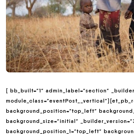
[ bb_built=”1″ admin_label=”section” _builder
module_class=”eventPost__vertical”][et_pb_
background_position=”top_left” background
background_size=”initial” _builder_version=”3
background_position_1=”top_left” backgroun