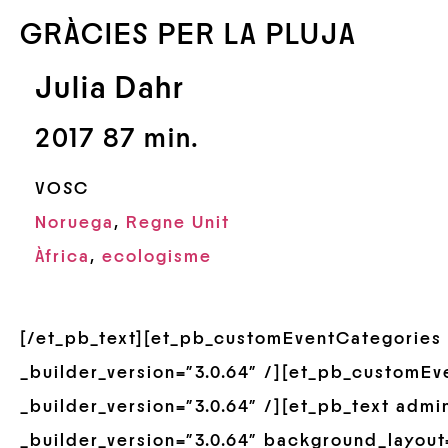
GRÀCIES PER LA PLUJA
Julia Dahr
2017
87 min.
VOSC
Noruega
,
Regne Unit
Àfrica
,
ecologisme
[/et_pb_text][et_pb_customEventCategories
_builder_version=”3.0.64″ /][et_pb_customE
_builder_version=”3.0.64″ /][et_pb_text admi
_builder_version=”3.0.64″ background_layout=