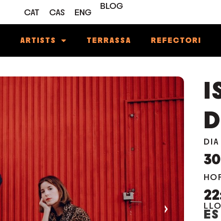
BLOG
CAT
CAS
ENG
M
ARTISTS
TERRASSA
REFECTORI
I
DIA
30
HO
22
›
LL
ES