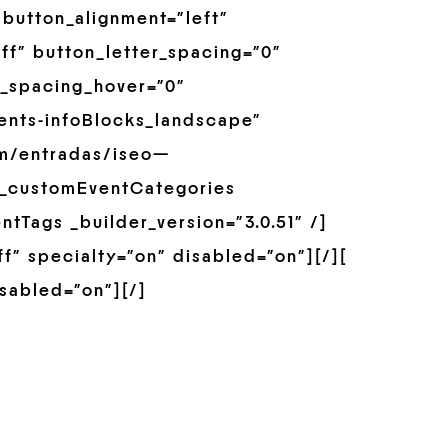
button_alignment=”left”
ff” button_letter_spacing=”0″
r_spacing_hover=”0″
ents-infoBlocks_landscape”
om/entradas/iseo—
b_customEventCategories
ntTags _builder_version=”3.0.51″ /]
ff” specialty=”on” disabled=”on”][/][
isabled=”on”][/]