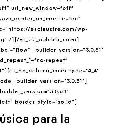
off” url_new_window=”off”
always_center_on_mobile=”on”
rc=”https://esclaustre.com/wp-
g” /][/et_pb_column_inner]
bel=”Row” _builder_version=”3.0.51″
d_repeat_1=”no-repeat”
t”][et_pb_column_inner type=”4_4″
de _builder_version=”3.0.51″]
builder_version=”3.0.64″
left” border_style=”solid”]
sica para la