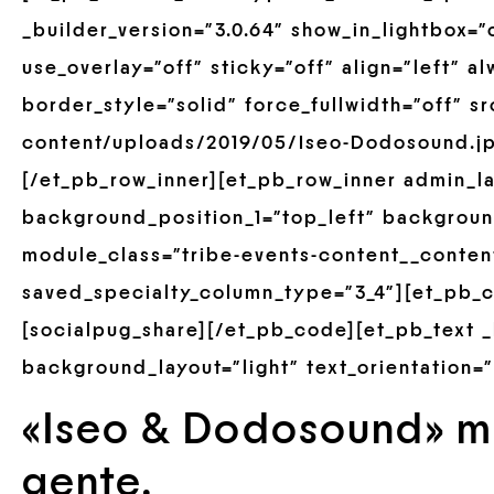
_builder_version=”3.0.64″ show_in_lightbox=”
use_overlay=”off” sticky=”off” align=”left” 
border_style=”solid” force_fullwidth=”off” s
content/uploads/2019/05/Iseo-Dodosound.jp
[/et_pb_row_inner][et_pb_row_inner admin_la
background_position_1=”top_left” backgroun
module_class=”tribe-events-content__conten
saved_specialty_column_type=”3_4″][et_pb_co
[socialpug_share][/et_pb_code][et_pb_text _
background_layout=”light” text_orientation=”
«Iseo & Dodosound» mú
gente.