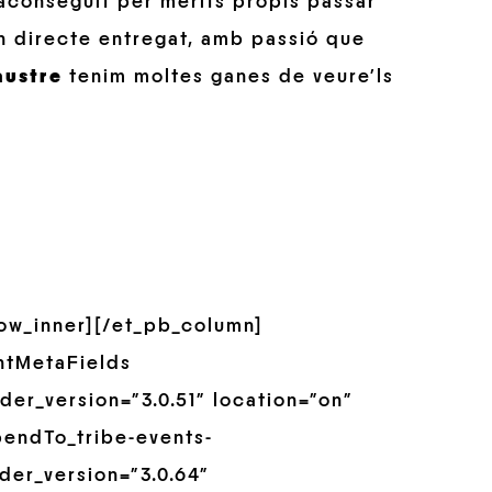
aconseguit per mèrits propis passar
Un directe entregat, amb passió que
austre
tenim moltes ganes de veure’ls
row_inner][/et_pb_column]
ntMetaFields
er_version=”3.0.51″ location=”on”
pendTo_tribe-events-
der_version=”3.0.64″