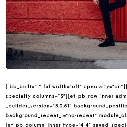
[ bb_built=”1″ fullwidth=”off” specialty=”on
specialty_columns=”3″][et_pb_row_inner adm
_builder_version=”3.0.51″ background_positio
background_repeat_1=”no-repeat” module_cla
[et_pb_column_inner type=”4_4″ saved_speci