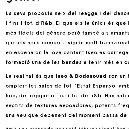
La seva proposta neix del reagge i del danc
i fins i tot, d’R&b. El que els fa únics és q
més fidels del gènere però també als amants 
que els seus concerts siguin molt transversa
en escena on la jove cantant Iseo es carrega
formació una de les bandes a tenir més en 
La realitat és que
Iseo & Dodosound
son un 
omplert les sales de tot l’Estat Espanyol amb
hop, del reggae o fins i tot del r&b. Han sab
vestits de textures evocadores, potents freq
una veu que depenent del moment passa de l