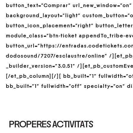
button_text=”Comprar” url_new_window=”on” 
background_layout=”light” custom_button=”o
button_icon_placement=”right” button_lette
module_class=”btn-ticket appendTo_tribe-ev
button_url=”https://entradas.codetickets.c
dodosound/7207/esclaustre/online” /][et_p
_builder_version=”3.0.51″ /][et_pb_customEve
[/et_pb_column][/][ bb_built=”1″ fullwidth=”o
bb_built=”1″ fullwidth=”off” specialty=”on” d
PROPERES ACTIVITATS