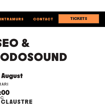
TICKETS
INTRAMURS
CONTACT
SEO &
DODOSOUND
August
RARI
:00
OC
 CLAUSTRE