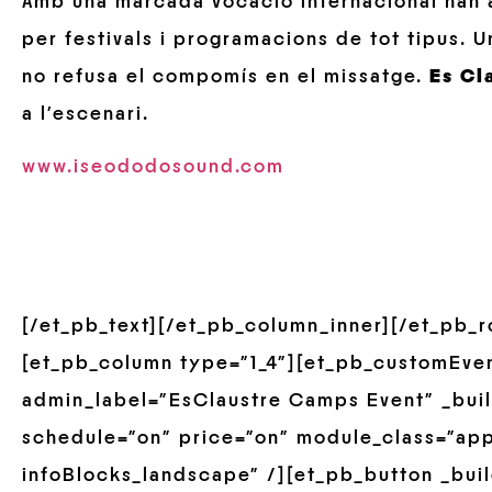
Amb una marcada vocació internacional han 
per festivals i programacions de tot tipus. 
no refusa el compomís en el missatge.
Es Cl
a l’escenari.
www.iseododosound.com
[/et_pb_text][/et_pb_column_inner][/et_pb_
[et_pb_column type=”1_4″][et_pb_customEve
admin_label=”EsClaustre Camps Event” _build
schedule=”on” price=”on” module_class=”ap
infoBlocks_landscape” /][et_pb_button _buil