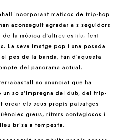
ehall incorporant matisos de trip-hop
ue han aconseguit agradar als seguidors
de la música d’altres estils, fent
ls. La seva imatge pop i una posada
 el pes de la banda, fan d’aquesta
compte del panorama actual.
terrabastall no anunciat que ha
 un so s’impregna del dub, del trip-
ut crear els seus propis paisatges
üències greus, ritmrs contagiosos i
leu brisa a tempesta.