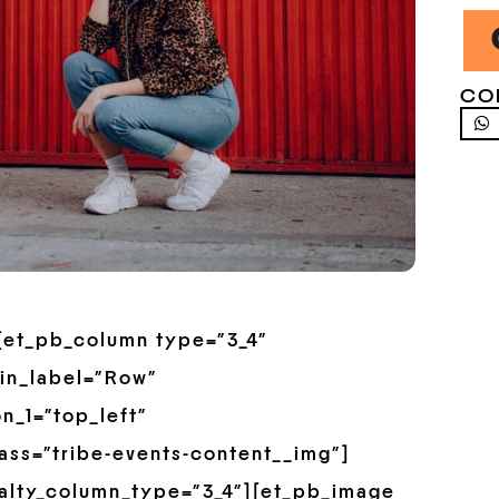
CO
”][et_pb_column type=”3_4″
in_label=”Row”
n_1=”top_left”
ss=”tribe-events-content__img”]
alty_column_type=”3_4″][et_pb_image