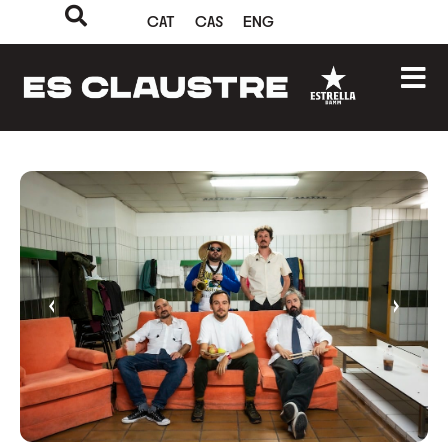
CAT
CAS
ENG
‹
›