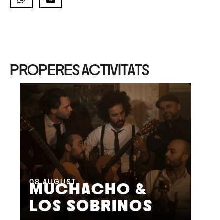
PROPERES ACTIVITATS
08
AUGUST
09
MUCHACHO &
G
LOS SOBRINOS
L