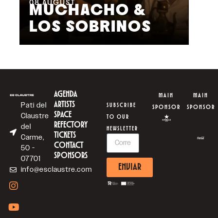
08
AUGUST
09
MUCHACHO &
G
LOS SOBRINOS
L
AGENDA
MAIN
MAIN
ARTISTS
Pati del
SUBSCRIBE
SPONSOR
SPONSOR
SPACE
Claustre
TO OUR
REFECTORY
del
NEWSLETTER
TICKETS
Carme,
CONTACT
50 -
SPONSORS
07701
ENVIAR
info@esclaustre.com