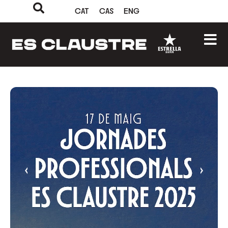
CAT
CAS
ENG
‹
›