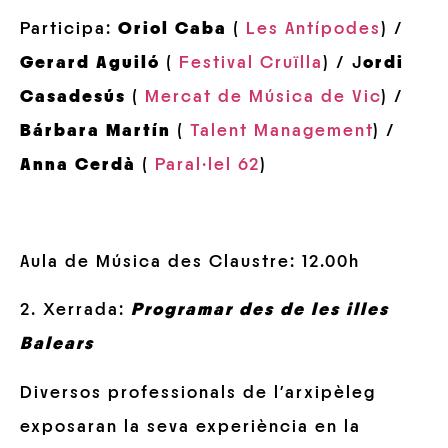
Participa:
Oriol Caba
(
Les Antípodes
) /
Gerard Aguiló
(
Festival Cruïlla
) / J
ordi
Casadesús
(
Mercat de Música de Vic
) /
Bárbara Martín
(
Talent Management
) /
Anna Cerdà
(
Paral·lel 62
)
Aula de Música des Claustre: 12.00h
2. Xerrada:
Programar des de les illes
Balears
Diversos professionals de l’arxipèleg
exposaran la seva experiència en la