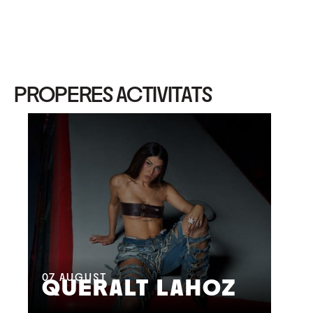
PROPERES ACTIVITATS
08
M
07
AUGUST
QUERALT LAHOZ
L