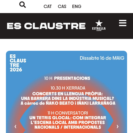
CAT
CAS
ENG
‹
›