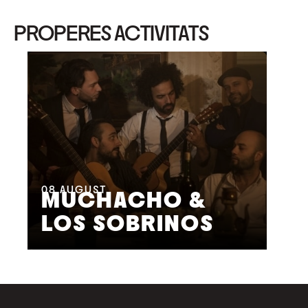
PROPERES ACTIVITATS
08
AUGUST
09
MUCHACHO &
G
LOS SOBRINOS
L