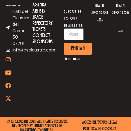
AGENDA
MAIN
MAIN
ARTISTS
Pati del
SUBSCRIBE
SPONSOR
SPONSOR
SPACE
Claustre
TO OUR
REFECTORY
del
NEWSLETTER
TICKETS
Carme,
CONTACT
50 -
SPONSORS
07701
ENVIAR
info@esclaustre.com
© ES CLAUSTRE 2025. ALL RIGHTS RESERVED.
ACCESIBILITAT
AVÍS LEGAL
DEVELOPED BY
LINKTEL SERVICES DE
POLÍTICA DE COOKIES
MARKETING ONLINE, S.L.