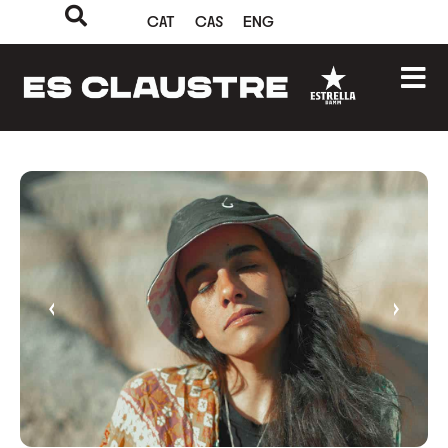
CAT
CAS
ENG
‹
›