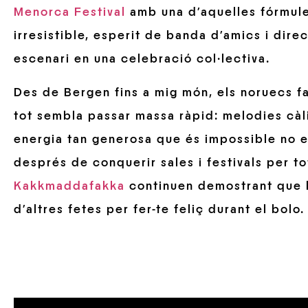
Menorca Festival
amb una d’aquelles fórmules
irresistible, esperit de banda d’amics i dir
escenari en una celebració col·lectiva.
Des de Bergen fins a mig món, els noruecs f
tot sembla passar massa ràpid: melodies càl
energia tan generosa que és impossible no en
després de conquerir sales i festivals per to
Kakkmaddafakka
continuen demostrant que h
d’altres fetes per fer-te feliç durant el bolo