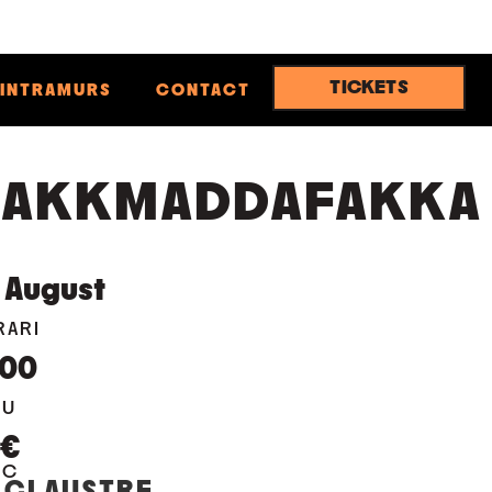
TICKETS
INTRAMURS
CONTACT
AKKMADDAFAKKA
August
RARI
:00
EU
0€
OC
 CLAUSTRE