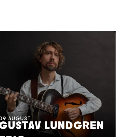
11
A
M
09
AUGUST
GUSTAV LUNDGREN
F