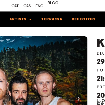
BLOG
CAT
CAS
ENG
M
ARTISTS
TERRASSA
REFECTORI
K
DIA
29
HO
21
PR
2
›
LL
ES