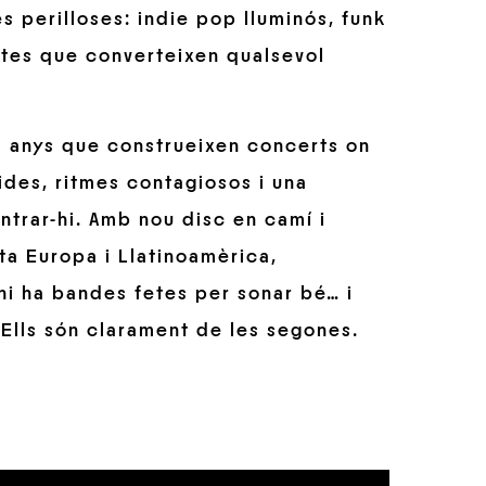
 perilloses: indie pop lluminós, funk
ectes que converteixen qualsevol
a anys que construeixen concerts on
ides, ritmes contagiosos i una
trar-hi. Amb nou disc en camí i
ta Europa i Llatinoamèrica,
i ha bandes fetes per sonar bé… i
. Ells són clarament de les segones.