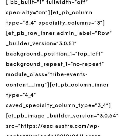
[ bb_built=”1″ fullwidth=”off”
specialty=”on”][et_pb_column
type=”3_4″ specialty_columns=”3″]
[et_pb_row_inner admin_label=”Row”
_builder_version=”3.0.51″
background_position_1=”top_left”
background_repeat_1=”no-repeat”
module_class=”tribe-events-
content__img”][et_pb_column_inner
type=”4_4″
saved_specialty_column_type=”3_4″]
[et_pb_image _builder_version=”3.0.64″
src=”https://esclaustre.com/wp-