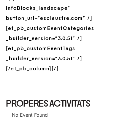
infoBlocks_landscape”
button_url=”esclaustre.com” /]
[et_pb_customEventCategories
_builder_version=”3.0.51″ /]
[et_pb_customEventTags
_builder_version=”3.0.51″ /]
[/et_pb_column][/]
PROPERES ACTIVITATS
No Event Found