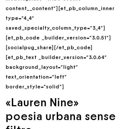
content__content”][et_pb_column_inner
type=”4_4″
saved_specialty_column_type=”3_4″]
[et_pb_code _builder_version=”3.0.51″]
[socialpug_share][/et_pb_code]
[et_pb_text _builder_version=”3.0.64″
background_layout=”light”
text_orientation=”left”
border_style=”solid”]
«Lauren Nine»
poesia urbana sense