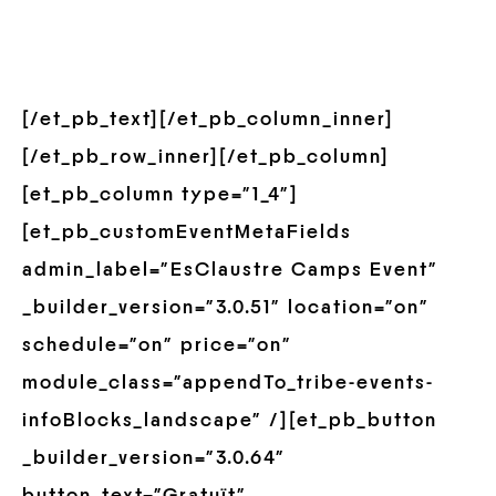
[/et_pb_text][/et_pb_column_inner]
[/et_pb_row_inner][/et_pb_column]
[et_pb_column type=”1_4″]
[et_pb_customEventMetaFields
admin_label=”EsClaustre Camps Event”
_builder_version=”3.0.51″ location=”on”
schedule=”on” price=”on”
module_class=”appendTo_tribe-events-
infoBlocks_landscape” /][et_pb_button
_builder_version=”3.0.64″
button_text=”Gratuït”