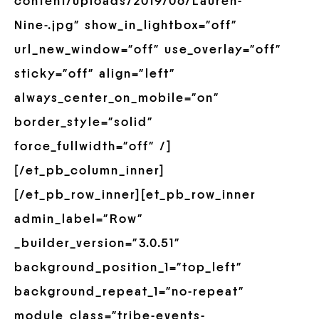
content/uploads/2019/06/Lauren-
Nine-.jpg” show_in_lightbox=”off”
url_new_window=”off” use_overlay=”off”
sticky=”off” align=”left”
always_center_on_mobile=”on”
border_style=”solid”
force_fullwidth=”off” /]
[/et_pb_column_inner]
[/et_pb_row_inner][et_pb_row_inner
admin_label=”Row”
_builder_version=”3.0.51″
background_position_1=”top_left”
background_repeat_1=”no-repeat”
module_class=”tribe-events-