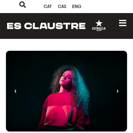
CAT
CAS
ENG
‹
›