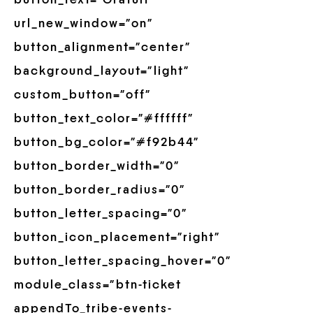
url_new_window=”on”
button_alignment=”center”
background_layout=”light”
custom_button=”off”
button_text_color=”#ffffff”
button_bg_color=”#f92b44″
button_border_width=”0″
button_border_radius=”0″
button_letter_spacing=”0″
button_icon_placement=”right”
button_letter_spacing_hover=”0″
module_class=”btn-ticket
appendTo_tribe-events-