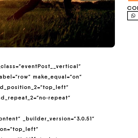
CO
_class=”eventPost__vertical”
label=”row” make_equal=”on”
d_position_2=”top_left”
nd_repeat_2=”no-repeat”
ntent” _builder_version=”3.0.51″
on=”top_left”