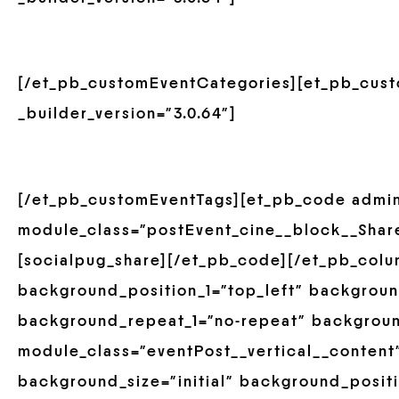
[/et_pb_customEventCategories][et_pb_cust
_builder_version=”3.0.64″]
[/et_pb_customEventTags][et_pb_code admin
module_class=”postEvent_cine__block__Share”
[socialpug_share][/et_pb_code][/et_pb_col
background_position_1=”top_left” backgroun
background_repeat_1=”no-repeat” backgrou
module_class=”eventPost__vertical__content”
background_size=”initial” background_positi