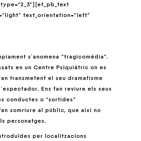
type=”2_3″][et_pb_text
”light” text_orientation=”left”
pròpiament s´anomena “tragicomèdia”.
ssats en un Centre Psiquiàtric on es
iran transmetent el seu dramatisme
l´espectador. Ens fan reviure els seus
ves conductes o “sortides”
an somriure al públic, que així no
ls personatges.
ntroduïdes per localitzacions