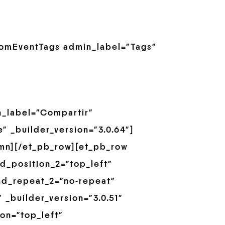
omEventTags admin_label=”Tags”
_label=”Compartir”
 _builder_version=”3.0.64″]
umn][/et_pb_row][et_pb_row
d_position_2=”top_left”
nd_repeat_2=”no-repeat”
 _builder_version=”3.0.51″
on=”top_left”