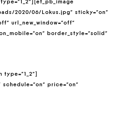
type=”1_2″][et_pb_image
oads/2020/06/Lokus.jpg” sticky=”on”
off” url_new_window=”off”
_on_mobile=”on” border_style=”solid”
 type=”1_2″]
 schedule=”on” price=”on”