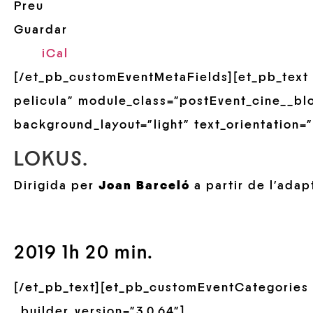
Preu
Guardar
iCal
[/et_pb_customEventMetaFields][et_pb_text 
pelicula” module_class=”postEvent_cine__blo
background_layout=”light” text_orientation=”
LOKUS.
Dirigida per
Joan Barceló
a partir de l’adap
2019 1h 20 min.
[/et_pb_text][et_pb_customEventCategories
_builder_version=”3.0.64″]