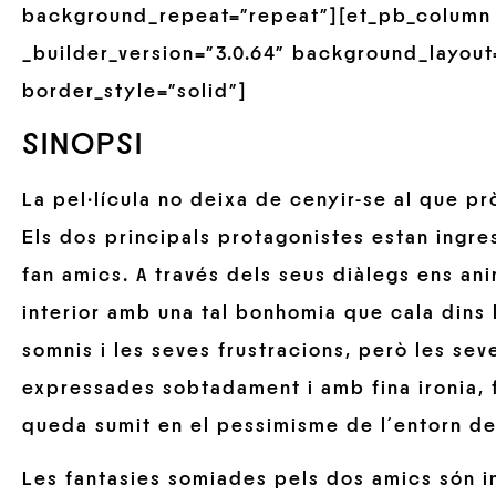
background_repeat=”repeat”][et_pb_column 
_builder_version=”3.0.64″ background_layout=
border_style=”solid”]
SINOPSI
La pel·lícula no deixa de cenyir-se al que 
Els dos principals protagonistes estan ingre
fan amics. A través dels seus diàlegs ens an
interior amb una tal bonhomia que cala dins 
somnis i les seves frustracions, però les se
expressades sobtadament i amb fina ironia, f
queda sumit en el pessimisme de l´entorn de
Les fantasies somiades pels dos amics són i