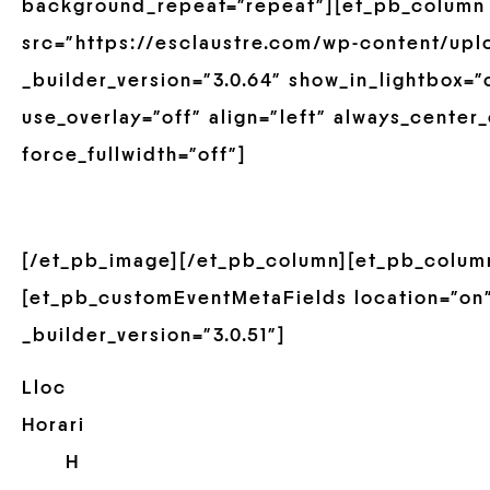
background_repeat=”repeat”][et_pb_column 
src=”https://esclaustre.com/wp-content/upl
_builder_version=”3.0.64″ show_in_lightbox=”
use_overlay=”off” align=”left” always_center
force_fullwidth=”off”]
[/et_pb_image][/et_pb_column][et_pb_column
[et_pb_customEventMetaFields location=”on”
_builder_version=”3.0.51″]
Lloc
Horari
H