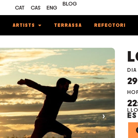
BLOG
CAT
CAS
ENG
M
ARTISTS
TERRASSA
REFECTORI
L
DIA
29
HO
22
LL
›
ES