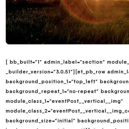
[ bb_built=”1″ admin_label=”section” module
_builder_version=”3.0.51″][et_pb_row admin_
background_position_1=”top_left” backgroun
background_repeat_1=”no-repeat” backgrou
module_class_1=”eventPost__vertical__img”
module_class_2=”eventPost__vertical__img_co
background_size=”initial” background_positi