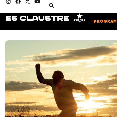
PROGRA
‹