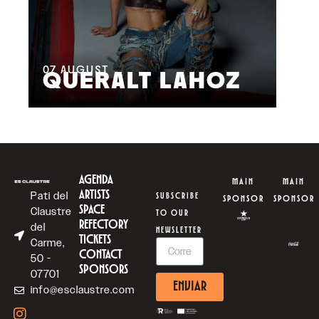
08
M
07
AUGUST
QUERALT LAHOZ
L
AGENDA
MAIN
MAIN
ARTISTS
Pati del
SUBSCRIBE
SPONSOR
SPONSOR
SPACE
Claustre
TO OUR
REFECTORY
del
NEWSLETTER
TICKETS
Carme,
CONTACT
50 -
SPONSORS
07701
ENVIAR
info@esclaustre.com