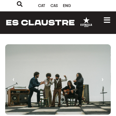
CAT
CAS
ENG
‹
›