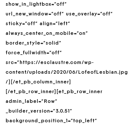
show_in_lightbox=”off”
url_new_window=”off” use_overlay=”off”
sticky=”off” align=”left”
always_center_on_mobile=”on”
border_style=”solid”
force_fullwidth=”off”
src=”https://esclaustre.com/wp-
content/uploads/2020/06/LofeofLesbian.jpg
/][/et_pb_column_inner]
[/et_pb_row_inner][et_pb_row_inner
admin_label=”Row”
_builder_version=”3.0.51″
background_position_1=”top_left”