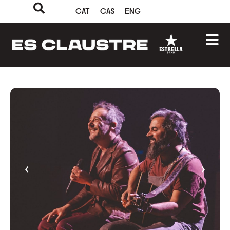
CAT
CAS
ENG
‹
›