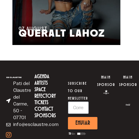
08
M
07
AUGUST
QUERALT LAHOZ
L
AGENDA
MAIN
MAIN
ARTISTS
Pati del
SUBSCRIBE
SPONSOR
SPONSOR
SPACE
Claustre
TO OUR
REFECTORY
del
NEWSLETTER
TICKETS
Carme,
CONTACT
50 -
SPONSORS
07701
ENVIAR
info@esclaustre.com