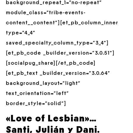
background_repeat_1=”no-repeat”
module_class=”tribe-events-
content__content”][et_pb_column_inner
type=”4_4″
saved_specialty_column_type=”3_4″]
[et_pb_code _builder_version=”3.0.51″]
[socialpug_share][/et_pb_code]
[et_pb_text _builder_version=”3.0.64″
background_layout=”light”
text_orientation=”left”
border_style=”solid”]
«Love of Lesbian»…
Santi, Julián y Dani.