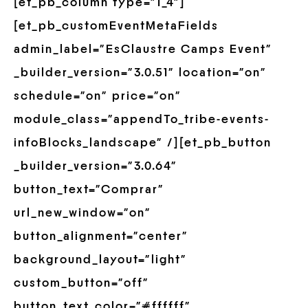
[et_pb_column type=”1_4″]
[et_pb_customEventMetaFields
admin_label=”EsClaustre Camps Event”
_builder_version=”3.0.51″ location=”on”
schedule=”on” price=”on”
module_class=”appendTo_tribe-events-
infoBlocks_landscape” /][et_pb_button
_builder_version=”3.0.64″
button_text=”Comprar”
url_new_window=”on”
button_alignment=”center”
background_layout=”light”
custom_button=”off”
button_text_color=”#ffffff”