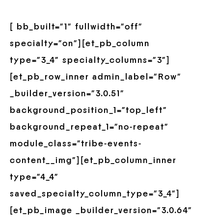
[ bb_built=”1″ fullwidth=”off”
specialty=”on”][et_pb_column
type=”3_4″ specialty_columns=”3″]
[et_pb_row_inner admin_label=”Row”
_builder_version=”3.0.51″
background_position_1=”top_left”
background_repeat_1=”no-repeat”
module_class=”tribe-events-
content__img”][et_pb_column_inner
type=”4_4″
saved_specialty_column_type=”3_4″]
[et_pb_image _builder_version=”3.0.64″