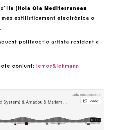
’illa (
Hola Ola Mediterranean
i més estilísticament electrònica o
.
quest polifacètic artista resident a
ecte conjunt:
lemos&lehmann