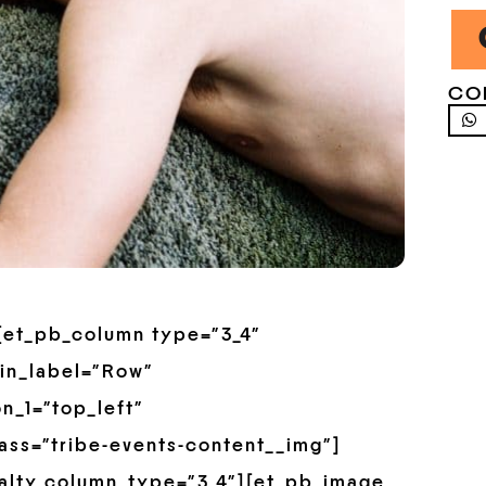
CO
”][et_pb_column type=”3_4″
in_label=”Row”
n_1=”top_left”
ss=”tribe-events-content__img”]
alty_column_type=”3_4″][et_pb_image