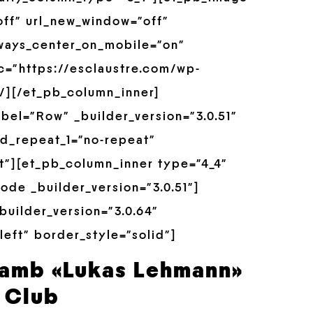
off” url_new_window=”off”
always_center_on_mobile=”on”
rc=”https://esclaustre.com/wp-
/][/et_pb_column_inner]
bel=”Row” _builder_version=”3.0.51″
d_repeat_1=”no-repeat”
t”][et_pb_column_inner type=”4_4″
de _builder_version=”3.0.51″]
builder_version=”3.0.64″
left” border_style=”solid”]
 amb «Lukas Lehmann»
e Club