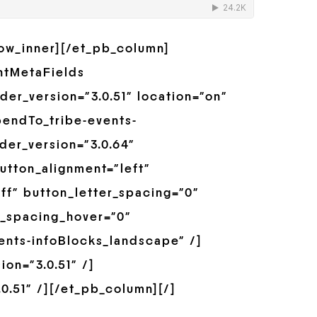
row_inner][/et_pb_column]
ntMetaFields
er_version=”3.0.51″ location=”on”
pendTo_tribe-events-
der_version=”3.0.64″
utton_alignment=”left”
ff” button_letter_spacing=”0″
r_spacing_hover=”0″
ents-infoBlocks_landscape” /]
on=”3.0.51″ /]
0.51″ /][/et_pb_column][/]