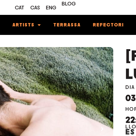
BLOG
CAT
CAS
ENG
M
ARTISTS
TERRASSA
REFECTORI
[
L
DIA
03
HO
22
›
LL
ES