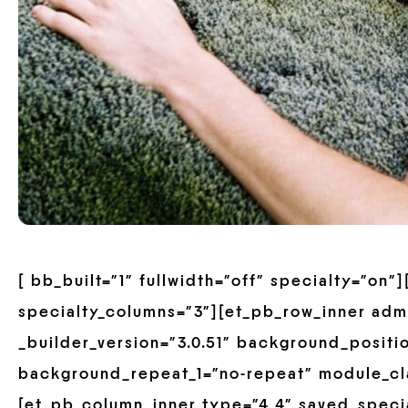
[ bb_built=”1″ fullwidth=”off” specialty=”on
specialty_columns=”3″][et_pb_row_inner adm
_builder_version=”3.0.51″ background_positio
background_repeat_1=”no-repeat” module_cla
[et_pb_column_inner type=”4_4″ saved_speci