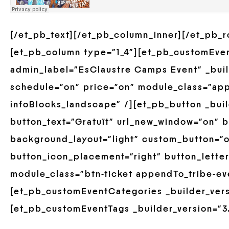
[/et_pb_text][/et_pb_column_inner][/et_pb_
[et_pb_column type=”1_4″][et_pb_customEve
admin_label=”EsClaustre Camps Event” _build
schedule=”on” price=”on” module_class=”ap
infoBlocks_landscape” /][et_pb_button _buil
button_text=”Gratuït” url_new_window=”on” b
background_layout=”light” custom_button=”o
button_icon_placement=”right” button_lette
module_class=”btn-ticket appendTo_tribe-ev
[et_pb_customEventCategories _builder_versi
[et_pb_customEventTags _builder_version=”3.