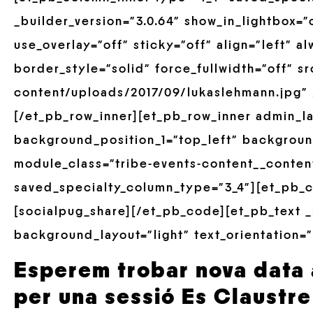
_builder_version=”3.0.64″ show_in_lightbox=”
use_overlay=”off” sticky=”off” align=”left” 
border_style=”solid” force_fullwidth=”off” s
content/uploads/2017/09/lukaslehmann.jpg” 
[/et_pb_row_inner][et_pb_row_inner admin_la
background_position_1=”top_left” backgroun
module_class=”tribe-events-content__conten
saved_specialty_column_type=”3_4″][et_pb_co
[socialpug_share][/et_pb_code][et_pb_text _
background_layout=”light” text_orientation=”
Esperem trobar nova data
per una sessió Es Claustr