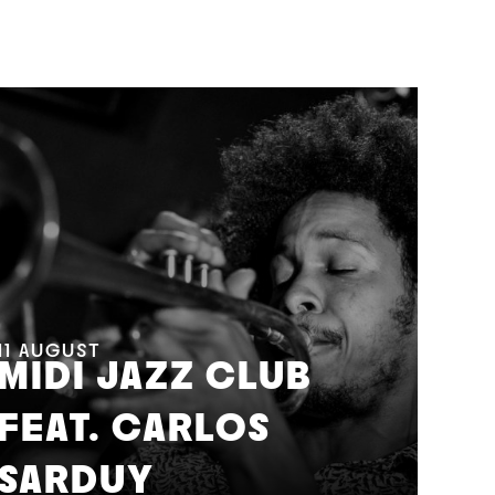
11
AUGUST
MIDI JAZZ CLUB
FEAT. CARLOS
12
A
SARDUY
J