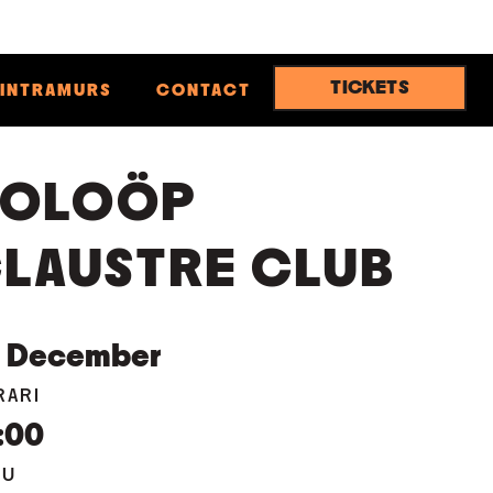
TICKETS
INTRAMURS
CONTACT
NOLOÖP
LAUSTRE CLUB
5
December
RARI
:00
EU