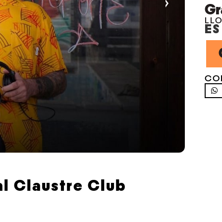
›
Gr
LL
ES
CO
 al Claustre Club