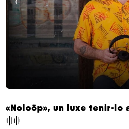
‹
«Noloöp», un luxe tenir-lo