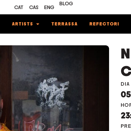
BLOG
CAT
CAS
ENG
M
ARTISTS
TERRASSA
REFECTORI
C
DIA
0
HO
23
PR