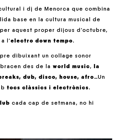
 cultural i dj de Menorca que combina
lida base en la cultura musical de
per aquest proper dijous d’octubre,
a l’
electro down tempo
.
re dibuixant un collage sonor
 abracen des de la
world music
,
la
breaks, dub, disco, house, afro
…Un
amb
tocs clàssics i electrònics
.
Club
cada cap de setmana, no hi