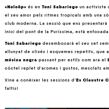
«Noloöp»
és en
Toni Sabariego
un activista
el seu amor pels ritmes tropicals amb una sò
club moderna. La sessió que ens presentarà 
inici del pont de la Puríssima, està enfocada 
Toni Sabariego
desembocarà el seu set semp
allunyat de clixés i esquemes repetits, que
música negra
passant per estils com ara el
cóctel replet d’aromes i gustos, mesclats 
Vine a conèixer les sessions d’
Es Claustre 
faltis!