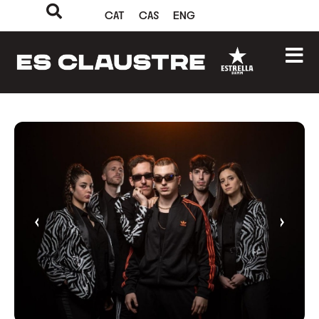
CAT
CAS
ENG
‹
›