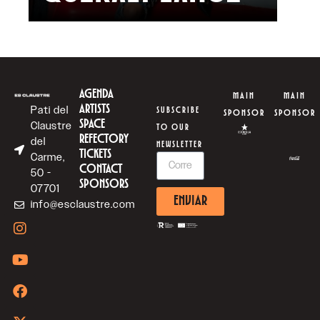
AGENDA
MAIN
MAIN
ARTISTS
Pati del
SUBSCRIBE
SPONSOR
SPONSOR
SPACE
Claustre
TO OUR
REFECTORY
del
NEWSLETTER
TICKETS
Carme,
CONTACT
50 -
SPONSORS
07701
ENVIAR
info@esclaustre.com