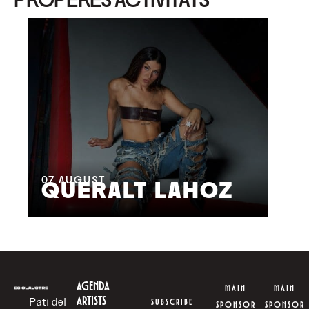
08
M
07
AUGUST
QUERALT LAHOZ
L
AGENDA
MAIN
MAIN
ARTISTS
Pati del
SUBSCRIBE
SPONSOR
SPONSOR