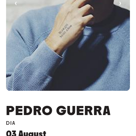
‹
›
PEDRO GUERRA
DIA
03
August