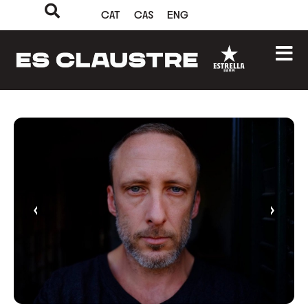
CAT
CAS
ENG
‹
›