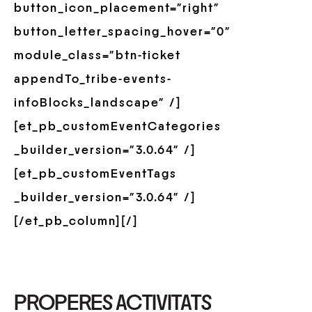
button_icon_placement=”right”
button_letter_spacing_hover=”0″
module_class=”btn-ticket
appendTo_tribe-events-
infoBlocks_landscape” /]
[et_pb_customEventCategories
_builder_version=”3.0.64″ /]
[et_pb_customEventTags
_builder_version=”3.0.64″ /]
[/et_pb_column][/]
PROPERES ACTIVITATS