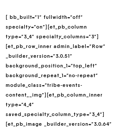
[ bb_built=”1″ fullwidth=”off”
specialty=”on”][et_pb_column
type=”3_4″ specialty_columns=”3″]
[et_pb_row_inner admin_label=”Row”
_builder_version=”3.0.51″
background_position_1=”top_left”
background_repeat_1=”no-repeat”
module_class=”tribe-events-
content__img”][et_pb_column_inner
type=”4_4″
saved_specialty_column_type=”3_4″]
[et_pb_image _builder_version=”3.0.64″