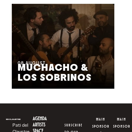
08
AUGUST
09
MUCHACHO &
G
LOS SOBRINOS
L
AGENDA
MAIN
MAIN
ARTISTS
Pati del
SUBSCRIBE
SPONSOR
SPONSOR
SPACE
Claustre