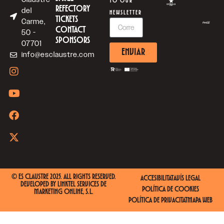
TO OUR
REFECTORY
del
NEWSLETTER
TICKETS
Carme,
CONTACT
50 -
SPONSORS
07701
ENVIAR
info@esclaustre.com
© ES CLAUSTRE 2025. ALL RIGHTS RESERVED.
ACCESIBILITAT
AVÍS LEGAL
DEVELOPED BY
LINKTEL SERVICES DE
POLÍTICA DE COOKIES
MARKETING ONLINE, S.L.
POLÍTICA DE PRIVACITAT
MAPA WEB