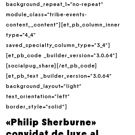
background_repeat_1=”no-repeat”
module_class=”tribe-events-
content__content”][et_pb_column_inner
type=”4_4″
saved_specialty_column_type=”3_4″]
[et_pb_code _builder_version=”3.0.64″]
[socialpug_share][/et_pb_code]
[et_pb_text _builder_version=”3.0.64″
background_layout=”light”
text_orientation=”left”
border_style=”solid”]
«Philip Sherburne»
convidat de luxe al