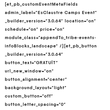
[et_pb_customEventMetaFields
admin_label=”EsClaustre Camps Event”
_builder_version=”3.0.64″ location=”on”
schedule=”on” price=”on”
module_class=”appendTo_tribe-events-
infoBlocks_landscape” /][et_pb_button
_builder_version=”3.0.64″
button_text=”GRATUÏT”
url_new_window=”on”
button_alignment=”center”
background_layout=”light”
custom_button=”off”
button_letter_spacing=”0″