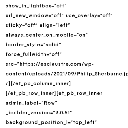
show_in_lightbox=”off”
url_new_window=”off” use_overlay=”off”
sticky=”off” align=”left”
always_center_on_mobile=”on”
border_style=”solid”
force_fullwidth=”off”
src=”https://esclaustre.com/wp-
content/uploads/2021/09/Philip_Sherburne.j
/][/et_pb_column_inner]
[/et_pb_row_inner][et_pb_row_inner
admin_label=”Row”
_builder_version=”3.0.51″
background_position_1=”top_left”