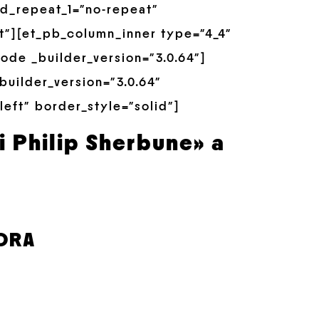
d_repeat_1=”no-repeat”
t”][et_pb_column_inner type=”4_4″
ode _builder_version=”3.0.64″]
builder_version=”3.0.64″
left” border_style=”solid”]
i Philip Sherbune» a
ORA