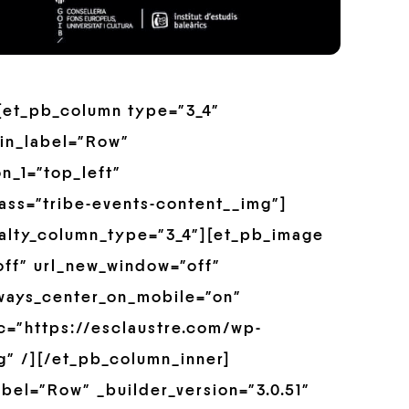
”][et_pb_column type=”3_4″
in_label=”Row”
n_1=”top_left”
ss=”tribe-events-content__img”]
alty_column_type=”3_4″][et_pb_image
off” url_new_window=”off”
always_center_on_mobile=”on”
rc=”https://esclaustre.com/wp-
g” /][/et_pb_column_inner]
bel=”Row” _builder_version=”3.0.51″