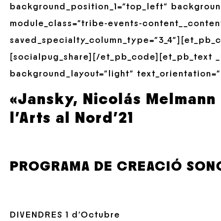
background_position_1=”top_left” backgroun
module_class=”tribe-events-content__conten
saved_specialty_column_type=”3_4″][et_pb_c
[socialpug_share][/et_pb_code][et_pb_text _
background_layout=”light” text_orientation=”
«Jansky, Nicolás Melmann 
l’Arts al Nord’21
PROGRAMA DE CREACIÓ SON
DIVENDRES 1 d’Octubre