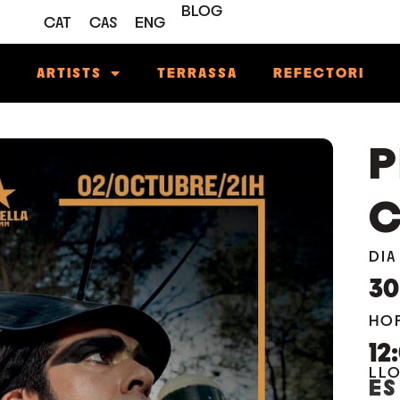
BLOG
CAT
CAS
ENG
M
ARTISTS
TERRASSA
REFECTORI
P
C
DIA
30
HO
12
LL
ES