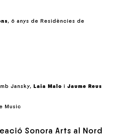
ons
, 6 anys de Residències de
amb Jansky,
Laia Malo
i
Jaume Reus
e Music
eació Sonora Arts al Nord