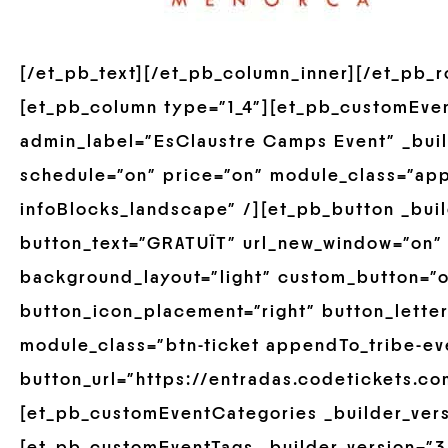
[/et_pb_text][/et_pb_column_inner][/et_pb_
[et_pb_column type=”1_4″][et_pb_customEve
admin_label=”EsClaustre Camps Event” _build
schedule=”on” price=”on” module_class=”ap
infoBlocks_landscape” /][et_pb_button _buil
button_text=”GRATUÏT” url_new_window=”on”
background_layout=”light” custom_button=”o
button_icon_placement=”right” button_lette
module_class=”btn-ticket appendTo_tribe-ev
button_url=”https://entradas.codetickets.co
[et_pb_customEventCategories _builder_versi
[et_pb_customEventTags _builder_version=”3.