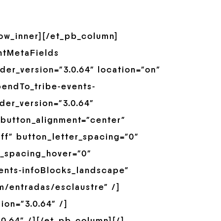
row_inner][/et_pb_column]
ntMetaFields
er_version=”3.0.64″ location=”on”
pendTo_tribe-events-
der_version=”3.0.64″
 button_alignment=”center”
ff” button_letter_spacing=”0″
r_spacing_hover=”0″
ents-infoBlocks_landscape”
m/entradas/esclaustre” /]
on=”3.0.64″ /]
0.64″ /][/et_pb_column][/]