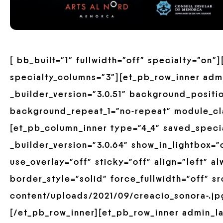
[ bb_built=”1″ fullwidth=”off” specialty=”on
specialty_columns=”3″][et_pb_row_inner adm
_builder_version=”3.0.51″ background_positio
background_repeat_1=”no-repeat” module_cla
[et_pb_column_inner type=”4_4″ saved_speci
_builder_version=”3.0.64″ show_in_lightbox=”
use_overlay=”off” sticky=”off” align=”left” 
border_style=”solid” force_fullwidth=”off” s
content/uploads/2021/09/creacio_sonora-.jp
[/et_pb_row_inner][et_pb_row_inner admin_la