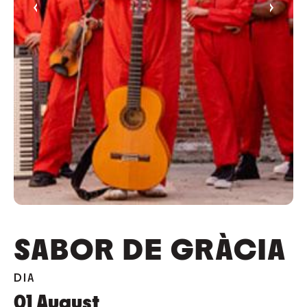
‹
›
SABOR DE GRÀCIA
DIA
01
August