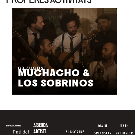
08
AUGUST
09
MUCHACHO &
G
LOS SOBRINOS
L
AGENDA
MAIN
MAIN
ARTISTS
Pati del
SUBSCRIBE
SPONSOR
SPONSOR