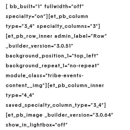
[ bb_built=”1″ fullwidth=”off”
specialty=”on”][et_pb_column
type=”3_4″ specialty_columns=”3″]
[et_pb_row_inner admin_label=”Row”
_builder_version=”3.0.51″
background_position_1=”top_left”
background_repeat_1=”no-repeat”
module_class=”tribe-events-
content__img”][et_pb_column_inner
type=”4_4″
saved_specialty_column_type=”3_4″]
[et_pb_image _builder_version=”3.0.64″
show_in_lightbox=”off”