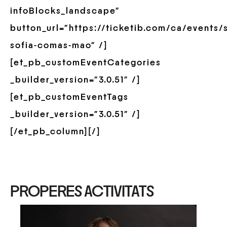
infoBlocks_landscape”
button_url=”https://ticketib.com/ca/events/
sofia-comas-mao” /]
[et_pb_customEventCategories
_builder_version=”3.0.51″ /]
[et_pb_customEventTags
_builder_version=”3.0.51″ /]
[/et_pb_column][/]
PROPERES ACTIVITATS