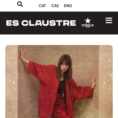
CAT
CAS
ENG
‹
›