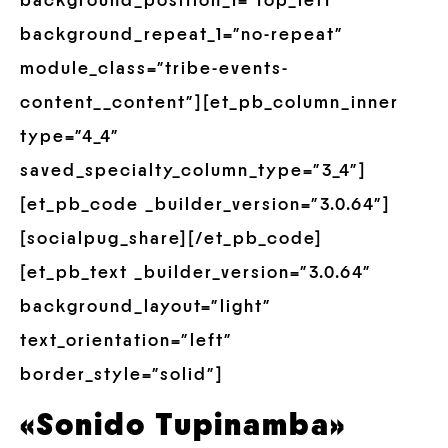
background_position_1=”top_left”
background_repeat_1=”no-repeat”
module_class=”tribe-events-
content__content”][et_pb_column_inner
type=”4_4″
saved_specialty_column_type=”3_4″]
[et_pb_code _builder_version=”3.0.64″]
[socialpug_share][/et_pb_code]
[et_pb_text _builder_version=”3.0.64″
background_layout=”light”
text_orientation=”left”
border_style=”solid”]
«Sonido Tupinamba»