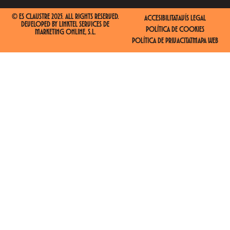
© ES CLAUSTRE 2025. ALL RIGHTS RESERVED.
ACCESIBILITAT
AVÍS LEGAL
DEVELOPED BY
LINKTEL SERVICES DE
POLÍTICA DE COOKIES
MARKETING ONLINE, S.L.
POLÍTICA DE PRIVACITAT
MAPA WEB