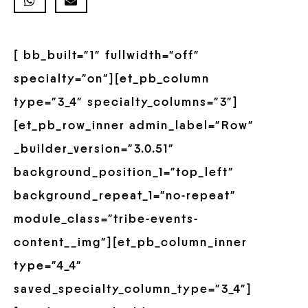
[ bb_built=”1″ fullwidth=”off”
specialty=”on”][et_pb_column
type=”3_4″ specialty_columns=”3″]
[et_pb_row_inner admin_label=”Row”
_builder_version=”3.0.51″
background_position_1=”top_left”
background_repeat_1=”no-repeat”
module_class=”tribe-events-
content__img”][et_pb_column_inner
type=”4_4″
saved_specialty_column_type=”3_4″]