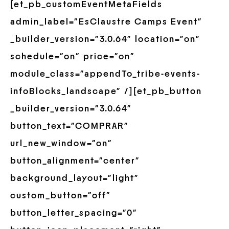
[et_pb_customEventMetaFields
admin_label=”EsClaustre Camps Event”
_builder_version=”3.0.64″ location=”on”
schedule=”on” price=”on”
module_class=”appendTo_tribe-events-
infoBlocks_landscape” /][et_pb_button
_builder_version=”3.0.64″
button_text=”COMPRAR”
url_new_window=”on”
button_alignment=”center”
background_layout=”light”
custom_button=”off”
button_letter_spacing=”0″