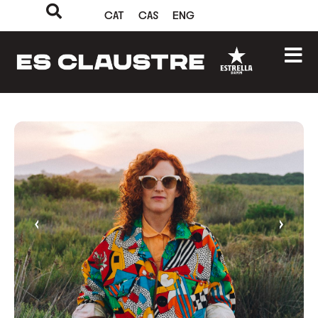
CAT
CAS
ENG
‹
›