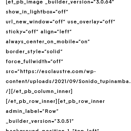
[et_pb_image _builder_version=”3.0.64″
show_in_lightbox=”off”
url_new_window=”off” use_overlay=”off”
sticky=”off” align=”left”
always_center_on_mobile=”on”
border_style=”solid”
force_fullwidth=”off”
src=”https://esclaustre.com/wp-
content/uploads/2021/09/Sonido_tupinamba.
/][/et_pb_column_inner]
[/et_pb_row_inner][et_pb_row_inner
admin_label=”Row”
_builder_version=”3.0.51″