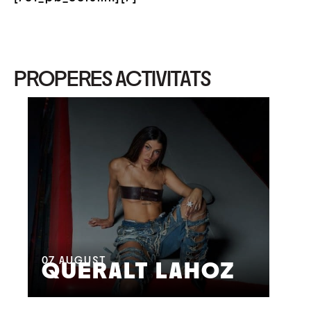
PROPERES ACTIVITATS
08
M
07
AUGUST
QUERALT LAHOZ
L