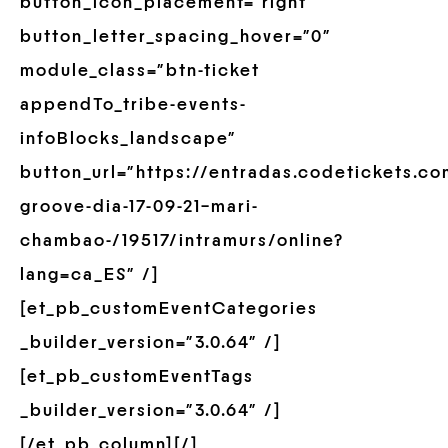
button_icon_placement=”right”
button_letter_spacing_hover=”0″
module_class=”btn-ticket
appendTo_tribe-events-
infoBlocks_landscape”
button_url=”https://entradas.codetickets.c
groove-dia-17-09-21–mari-
chambao-/19517/intramurs/online?
lang=ca_ES” /]
[et_pb_customEventCategories
_builder_version=”3.0.64″ /]
[et_pb_customEventTags
_builder_version=”3.0.64″ /]
[/et_pb_column][/]