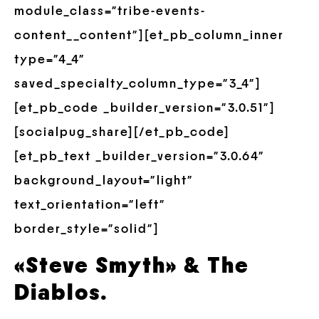
module_class=”tribe-events-
content__content”][et_pb_column_inner
type=”4_4″
saved_specialty_column_type=”3_4″]
[et_pb_code _builder_version=”3.0.51″]
[socialpug_share][/et_pb_code]
[et_pb_text _builder_version=”3.0.64″
background_layout=”light”
text_orientation=”left”
border_style=”solid”]
«Steve Smyth» & The
Diablos.