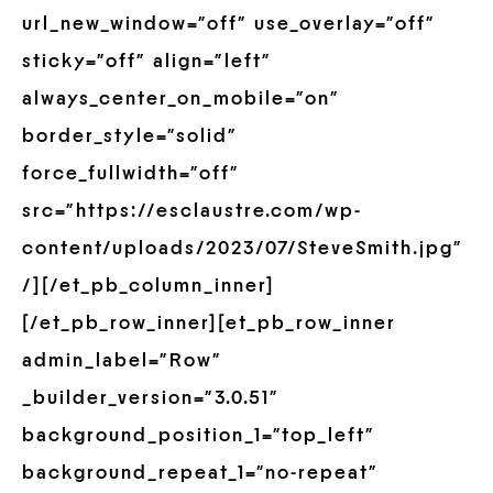
url_new_window=”off” use_overlay=”off”
sticky=”off” align=”left”
always_center_on_mobile=”on”
border_style=”solid”
force_fullwidth=”off”
src=”https://esclaustre.com/wp-
content/uploads/2023/07/SteveSmith.jpg”
/][/et_pb_column_inner]
[/et_pb_row_inner][et_pb_row_inner
admin_label=”Row”
_builder_version=”3.0.51″
background_position_1=”top_left”
background_repeat_1=”no-repeat”