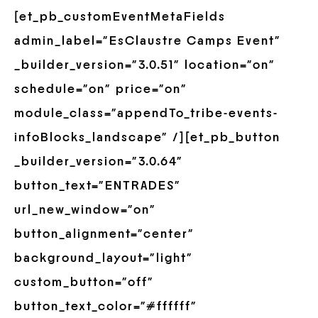
[et_pb_customEventMetaFields
admin_label=”EsClaustre Camps Event”
_builder_version=”3.0.51″ location=”on”
schedule=”on” price=”on”
module_class=”appendTo_tribe-events-
infoBlocks_landscape” /][et_pb_button
_builder_version=”3.0.64″
button_text=”ENTRADES”
url_new_window=”on”
button_alignment=”center”
background_layout=”light”
custom_button=”off”
button_text_color=”#ffffff”