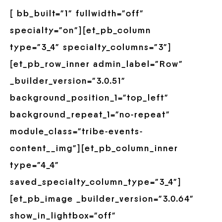
[ bb_built=”1″ fullwidth=”off”
specialty=”on”][et_pb_column
type=”3_4″ specialty_columns=”3″]
[et_pb_row_inner admin_label=”Row”
_builder_version=”3.0.51″
background_position_1=”top_left”
background_repeat_1=”no-repeat”
module_class=”tribe-events-
content__img”][et_pb_column_inner
type=”4_4″
saved_specialty_column_type=”3_4″]
[et_pb_image _builder_version=”3.0.64″
show_in_lightbox=”off”