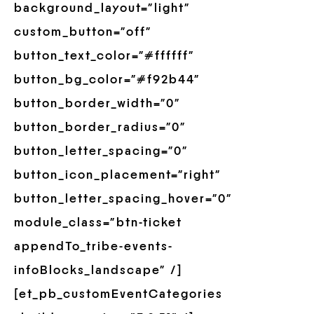
background_layout=”light”
custom_button=”off”
button_text_color=”#ffffff”
button_bg_color=”#f92b44″
button_border_width=”0″
button_border_radius=”0″
button_letter_spacing=”0″
button_icon_placement=”right”
button_letter_spacing_hover=”0″
module_class=”btn-ticket
appendTo_tribe-events-
infoBlocks_landscape” /]
[et_pb_customEventCategories