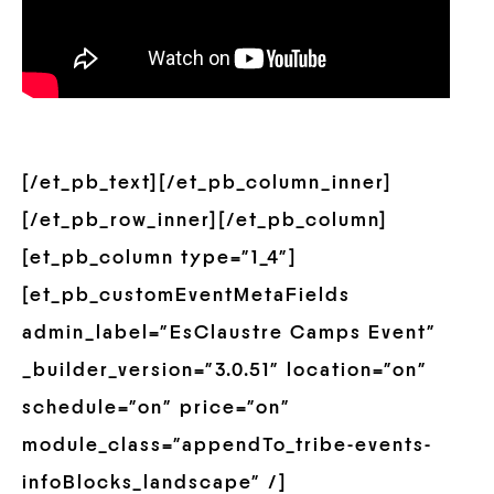
[/et_pb_text][/et_pb_column_inner]
[/et_pb_row_inner][/et_pb_column]
[et_pb_column type=”1_4″]
[et_pb_customEventMetaFields
admin_label=”EsClaustre Camps Event”
_builder_version=”3.0.51″ location=”on”
schedule=”on” price=”on”
module_class=”appendTo_tribe-events-
infoBlocks_landscape” /]