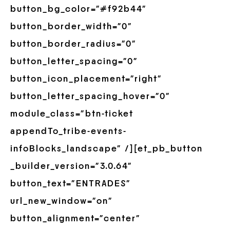
button_bg_color=”#f92b44″
button_border_width=”0″
button_border_radius=”0″
button_letter_spacing=”0″
button_icon_placement=”right”
button_letter_spacing_hover=”0″
module_class=”btn-ticket
appendTo_tribe-events-
infoBlocks_landscape” /][et_pb_button
_builder_version=”3.0.64″
button_text=”ENTRADES”
url_new_window=”on”
button_alignment=”center”