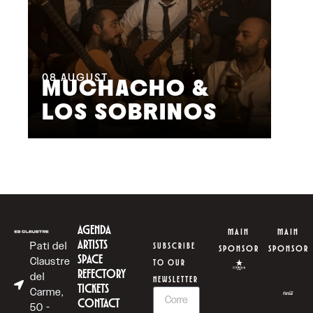
08
AUGUST
09
MUCHACHO &
G
LOS SOBRINOS
L
AGENDA
MAIN
MAIN
ARTISTS
Pati del
SUBSCRIBE
SPONSOR
SPONSOR
SPACE
Claustre
TO OUR
REFECTORY
del
NEWSLETTER
TICKETS
Carme,
CONTACT
50 -