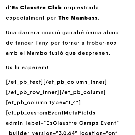
d’
Es Claustre Club
orquestrada
especialment per
The Mambass
.
Una darrera ocasió gairabé única abans
de tancar l’any per tornar a trobar-nos
amb el Mambo fusió que desprenen.
Us hi esperem!
[/et_pb_text][/et_pb_column_inner]
[/et_pb_row_inner][/et_pb_column]
[et_pb_column type=”1_4″]
[et_pb_customEventMetaFields
admin_label=”EsClaustre Camps Event”
_builder_version=”3.0.64″ location=”on”