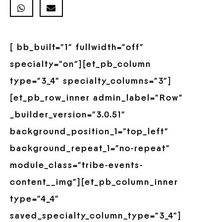
[ bb_built=”1″ fullwidth=”off”
specialty=”on”][et_pb_column
type=”3_4″ specialty_columns=”3″]
[et_pb_row_inner admin_label=”Row”
_builder_version=”3.0.51″
background_position_1=”top_left”
background_repeat_1=”no-repeat”
module_class=”tribe-events-
content__img”][et_pb_column_inner
type=”4_4″
saved_specialty_column_type=”3_4″]