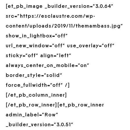
[et_pb_image _builder_version=”3.0.64″
src=”https://esclaustre.com/wp-
content/uploads/2019/11/themambass.jpg”
show_in_lightbox=”off”
url_new_window=”off” use_overlay=”off”
sticky=”off” align=”left”
always_center_on_mobile=”on”
border_style=”solid”
force_fullwidth=”off” /]
[/et_pb_column_inner]
[/et_pb_row_inner][et_pb_row_inner
admin_label=”Row”
_builder_version=”3.0.51″