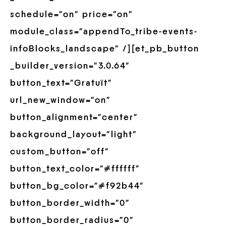
schedule=”on” price=”on”
module_class=”appendTo_tribe-events-
infoBlocks_landscape” /][et_pb_button
_builder_version=”3.0.64″
button_text=”Gratuït”
url_new_window=”on”
button_alignment=”center”
background_layout=”light”
custom_button=”off”
button_text_color=”#ffffff”
button_bg_color=”#f92b44″
button_border_width=”0″
button_border_radius=”0″