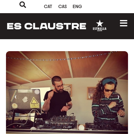
CAT
CAS
ENG
‹
›