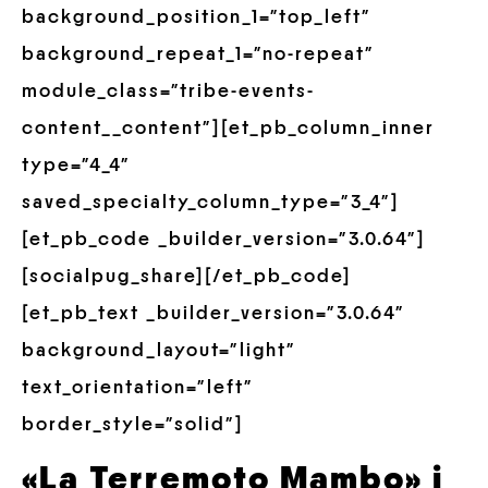
background_position_1=”top_left”
background_repeat_1=”no-repeat”
module_class=”tribe-events-
content__content”][et_pb_column_inner
type=”4_4″
saved_specialty_column_type=”3_4″]
[et_pb_code _builder_version=”3.0.64″]
[socialpug_share][/et_pb_code]
[et_pb_text _builder_version=”3.0.64″
background_layout=”light”
text_orientation=”left”
border_style=”solid”]
«La Terremoto Mambo» i