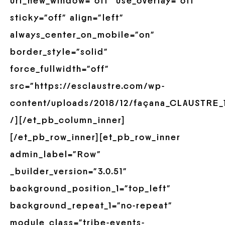
url_new_window=”off” use_overlay=”off”
sticky=”off” align=”left”
always_center_on_mobile=”on”
border_style=”solid”
force_fullwidth=”off”
src=”https://esclaustre.com/wp-
content/uploads/2018/12/façana_CLAUSTRE_1
/][/et_pb_column_inner]
[/et_pb_row_inner][et_pb_row_inner
admin_label=”Row”
_builder_version=”3.0.51″
background_position_1=”top_left”
background_repeat_1=”no-repeat”
module_class=”tribe-events-