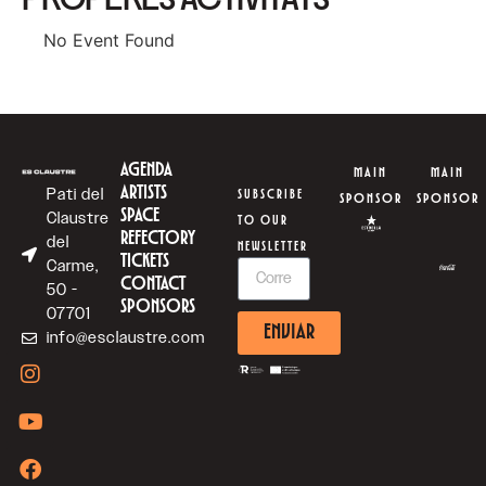
No Event Found
AGENDA
MAIN
MAIN
ARTISTS
Pati del
SUBSCRIBE
SPONSOR
SPONSOR
SPACE
Claustre
TO OUR
REFECTORY
del
NEWSLETTER
TICKETS
Carme,
CONTACT
50 -
SPONSORS
07701
ENVIAR
info@esclaustre.com