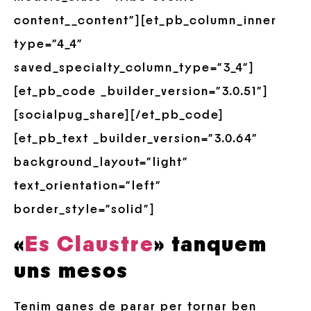
content__content”][et_pb_column_inner
type=”4_4″
saved_specialty_column_type=”3_4″]
[et_pb_code _builder_version=”3.0.51″]
[socialpug_share][/et_pb_code]
[et_pb_text _builder_version=”3.0.64″
background_layout=”light”
text_orientation=”left”
border_style=”solid”]
«
Es Claustre
» tanquem
uns mesos
Tenim ganes de parar per tornar ben