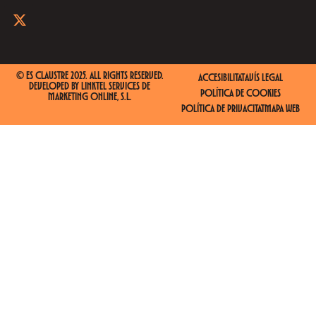
© ES CLAUSTRE 2025. ALL RIGHTS RESERVED.
ACCESIBILITAT
AVÍS LEGAL
DEVELOPED BY
LINKTEL SERVICES DE
POLÍTICA DE COOKIES
MARKETING ONLINE, S.L.
POLÍTICA DE PRIVACITAT
MAPA WEB