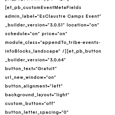
[et_pb_customEventMetaFields
admin_label=”EsClaustre Camps Event”
_builder_version=”3.0.51″ location=”on”
schedule=”on” price=”on”
module_class=”appendTo_tribe-events-
infoBlocks_landscape” /][et_pb_button
_builder_version=”3.0.64″
button_text=”Gratuït”
url_new_window=”on”
button_alignment=”left”
background_layout=”light”
custom_button=”off”
button_letter_spacing=”0″