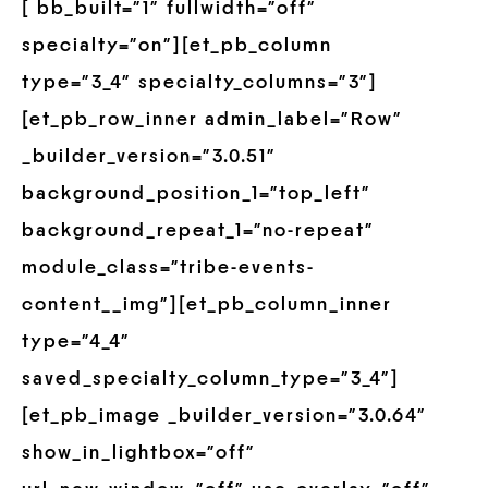
[ bb_built=”1″ fullwidth=”off”
specialty=”on”][et_pb_column
type=”3_4″ specialty_columns=”3″]
[et_pb_row_inner admin_label=”Row”
_builder_version=”3.0.51″
background_position_1=”top_left”
background_repeat_1=”no-repeat”
module_class=”tribe-events-
content__img”][et_pb_column_inner
type=”4_4″
saved_specialty_column_type=”3_4″]
[et_pb_image _builder_version=”3.0.64″
show_in_lightbox=”off”