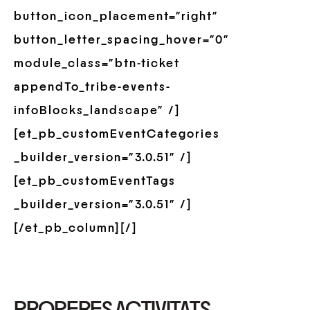
button_icon_placement=”right”
button_letter_spacing_hover=”0″
module_class=”btn-ticket
appendTo_tribe-events-
infoBlocks_landscape” /]
[et_pb_customEventCategories
_builder_version=”3.0.51″ /]
[et_pb_customEventTags
_builder_version=”3.0.51″ /]
[/et_pb_column][/]
PROPERES ACTIVITATS