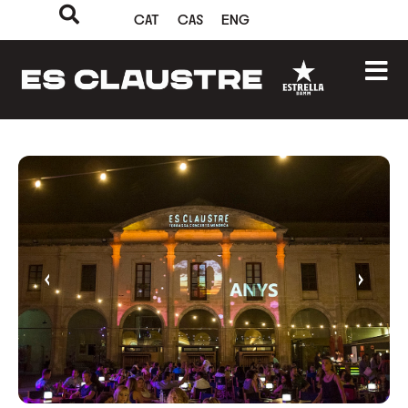
CAT
CAS
ENG
‹
›