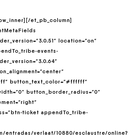
row_inner][/et_pb_column]
ntMetaFields
er_version=”3.0.51″ location=”on”
pendTo_tribe-events-
der_version=”3.0.64″
on_alignment=”center”
f” button_text_color=”#ffffff”
idth=”0″ button_border_radius=”0″
ement=”right”
ss=”btn-ticket appendTo_tribe-
m/entradas/verlaat/10880/esclaustre/online?