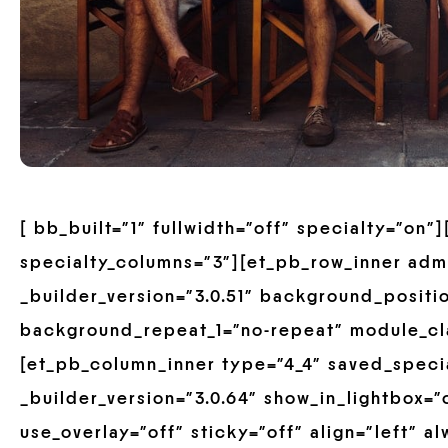
[ bb_built=”1″ fullwidth=”off” specialty=”on
specialty_columns=”3″][et_pb_row_inner adm
_builder_version=”3.0.51″ background_positio
background_repeat_1=”no-repeat” module_cla
[et_pb_column_inner type=”4_4″ saved_speci
_builder_version=”3.0.64″ show_in_lightbox=”
use_overlay=”off” sticky=”off” align=”left” 