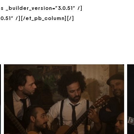
_builder_version=”3.0.51″ /]
0.51″ /][/et_pb_column][/]