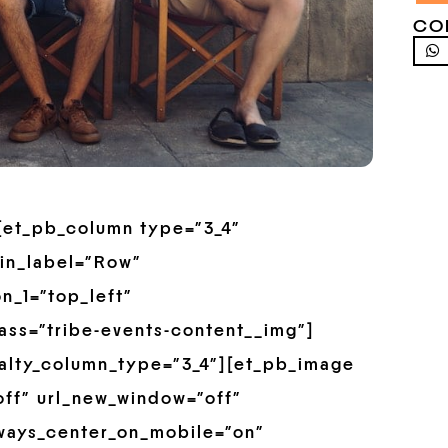
CO
”][et_pb_column type=”3_4″
in_label=”Row”
n_1=”top_left”
ss=”tribe-events-content__img”]
alty_column_type=”3_4″][et_pb_image
off” url_new_window=”off”
always_center_on_mobile=”on”