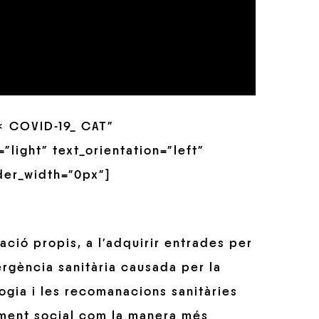
 ∗ COVID-19_ CAT”
”light” text_orientation=”left”
der_width=”0px”]
ció propis, a l’adquirir entrades per
ergència sanitària causada per la
ogia i les recomanacions sanitàries
ament social com la manera més