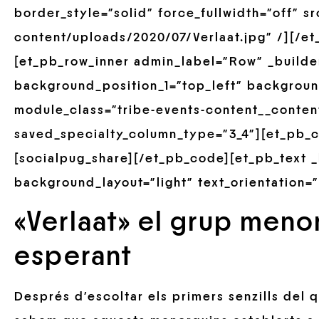
border_style=”solid” force_fullwidth=”off” s
content/uploads/2020/07/Verlaat.jpg” /][/e
[et_pb_row_inner admin_label=”Row” _builder
background_position_1=”top_left” backgroun
module_class=”tribe-events-content__conten
saved_specialty_column_type=”3_4″][et_pb_co
[socialpug_share][/et_pb_code][et_pb_text _
background_layout=”light” text_orientation=”
«Verlaat» el grup meno
esperant
Després d’escoltar els primers senzills del q