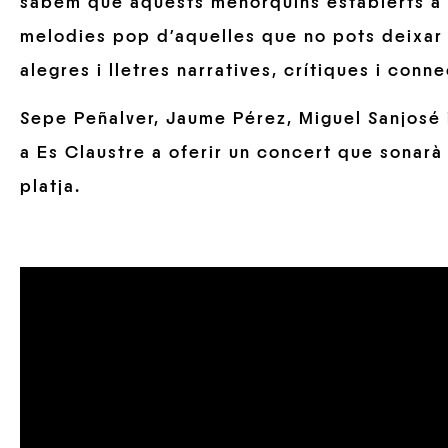
sabem que aquests menorquins establerts a
melodies pop d’aquelles que no pots deixar d
alegres i lletres narratives, crítiques i conne
Sepe Peñalver, Jaume Pérez, Miguel Sanjosé i
a Es Claustre a oferir un concert que sonarà 
platja.