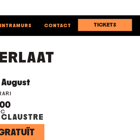
TICKETS
INTRAMURS
CONTACT
ERLAAT
August
RARI
:00
OC
 CLAUSTRE
GRATUÏT