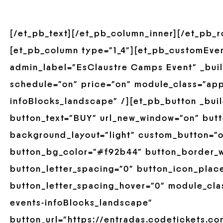
[/et_pb_text][/et_pb_column_inner][/et_pb_
[et_pb_column type=”1_4″][et_pb_customEve
admin_label=”EsClaustre Camps Event” _build
schedule=”on” price=”on” module_class=”ap
infoBlocks_landscape” /][et_pb_button _buil
button_text=”BUY” url_new_window=”on” butt
background_layout=”light” custom_button=”of
button_bg_color=”#f92b44″ button_border_w
button_letter_spacing=”0″ button_icon_plac
button_letter_spacing_hover=”0″ module_cla
events-infoBlocks_landscape”
button_url=”https://entradas.codetickets.co