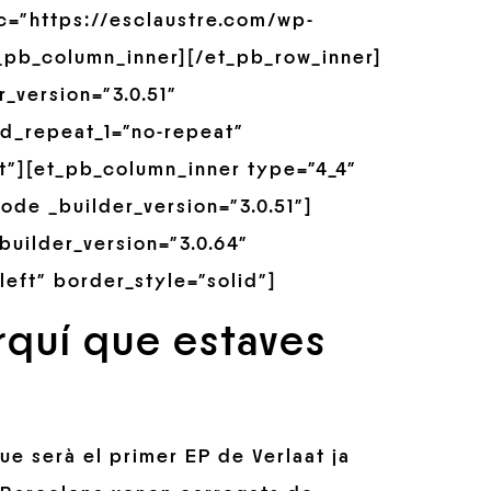
rc=”https://esclaustre.com/wp-
t_pb_column_inner][/et_pb_row_inner]
_version=”3.0.51″
d_repeat_1=”no-repeat”
t”][et_pb_column_inner type=”4_4″
de _builder_version=”3.0.51″]
builder_version=”3.0.64″
left” border_style=”solid”]
rquí que estaves
ue serà el primer EP de Verlaat ja