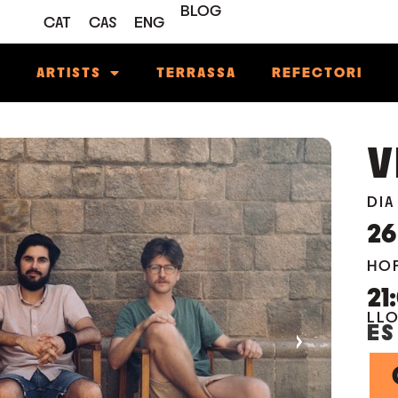
BLOG
CAT
CAS
ENG
M
ARTISTS
TERRASSA
REFECTORI
V
DIA
26
HO
21
LL
ES
›