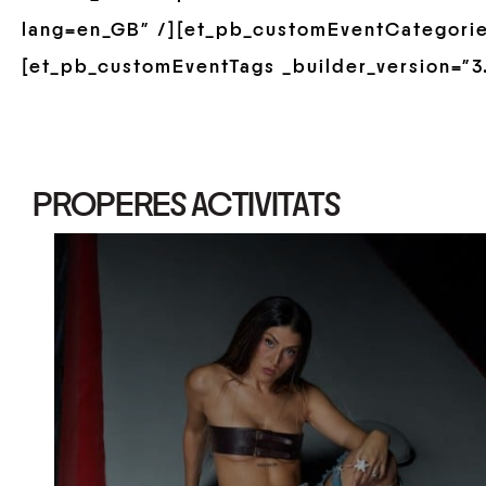
lang=en_GB” /][et_pb_customEventCategories 
[et_pb_customEventTags _builder_version=”3.
PROPERES ACTIVITATS