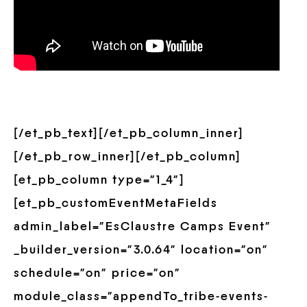
[/et_pb_text][/et_pb_column_inner]
[/et_pb_row_inner][/et_pb_column]
[et_pb_column type=”1_4″]
[et_pb_customEventMetaFields
admin_label=”EsClaustre Camps Event”
_builder_version=”3.0.64″ location=”on”
schedule=”on” price=”on”
module_class=”appendTo_tribe-events-