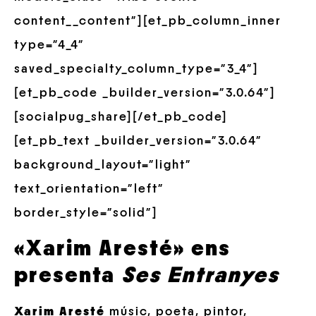
content__content”][et_pb_column_inner
type=”4_4″
saved_specialty_column_type=”3_4″]
[et_pb_code _builder_version=”3.0.64″]
[socialpug_share][/et_pb_code]
[et_pb_text _builder_version=”3.0.64″
background_layout=”light”
text_orientation=”left”
border_style=”solid”]
«Xarim Aresté» ens
presenta
Ses Entranyes
Xarim Aresté
músic, poeta, pintor,