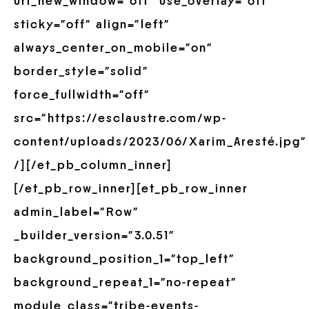
url_new_window=”off” use_overlay=”off”
sticky=”off” align=”left”
always_center_on_mobile=”on”
border_style=”solid”
force_fullwidth=”off”
src=”https://esclaustre.com/wp-
content/uploads/2023/06/Xarim_Aresté.jpg”
/][/et_pb_column_inner]
[/et_pb_row_inner][et_pb_row_inner
admin_label=”Row”
_builder_version=”3.0.51″
background_position_1=”top_left”
background_repeat_1=”no-repeat”
module_class=”tribe-events-