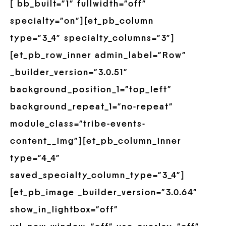
[ bb_built=”1″ fullwidth=”off”
specialty=”on”][et_pb_column
type=”3_4″ specialty_columns=”3″]
[et_pb_row_inner admin_label=”Row”
_builder_version=”3.0.51″
background_position_1=”top_left”
background_repeat_1=”no-repeat”
module_class=”tribe-events-
content__img”][et_pb_column_inner
type=”4_4″
saved_specialty_column_type=”3_4″]
[et_pb_image _builder_version=”3.0.64″
show_in_lightbox=”off”