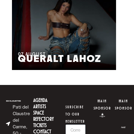
08
M
07
AUGUST
QUERALT LAHOZ
L
AGENDA
MAIN
MAIN
ARTISTS
Pati del
SUBSCRIBE
SPONSOR
SPONSOR
SPACE
Claustre
TO OUR
REFECTORY
del
NEWSLETTER
TICKETS
Carme,
CONTACT
50 -