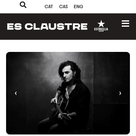
CAT
CAS
ENG
‹
›