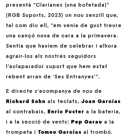
presentà “Clarianes (una bofetada)”
(RGB Suports, 2023) un nou senzill que,
tal com diu ell, “em venia de gust treure
una cançó nova de cara a la primavera.
Sentia que havíem de celebrar i alhora
agrair-los als nostres seguidors
l’aclaparador suport que hem estat
rebent arran de ‘Ses Entranyes’”.
E directe s’acompanya de nou de
Richard Sohn
als teclats,
Joan Garcías
al contrabaix,
Enric Fuster
a la bateria,
i a la secció de vents:
Pep Garau
a la
trompeta i
Tomeu Garcías
al trombó.