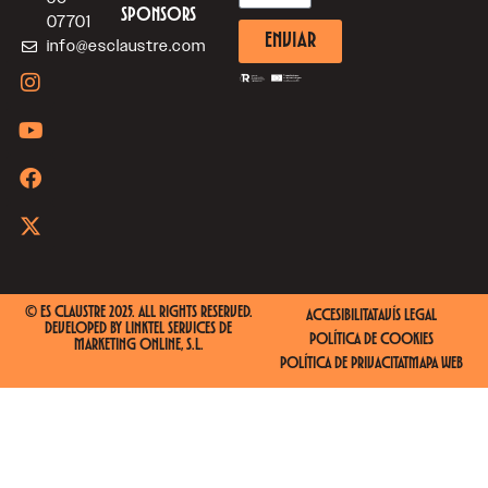
SPONSORS
07701
ENVIAR
info@esclaustre.com
© ES CLAUSTRE 2025. ALL RIGHTS RESERVED.
ACCESIBILITAT
AVÍS LEGAL
DEVELOPED BY
LINKTEL SERVICES DE
POLÍTICA DE COOKIES
MARKETING ONLINE, S.L.
POLÍTICA DE PRIVACITAT
MAPA WEB