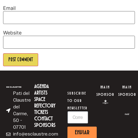
Email
Website
AGENDA
MAIN
MAIN
ARTISTS
Pati del
SUBSCRIBE
SPONSOR
SPONSOR
SPACE
Claustre
TO OUR
REFECTORY
del
NEWSLETTER
TICKETS
Carme,
CONTACT
50 -
SPONSORS
07701
ENVIAR
info@esclaustre.com