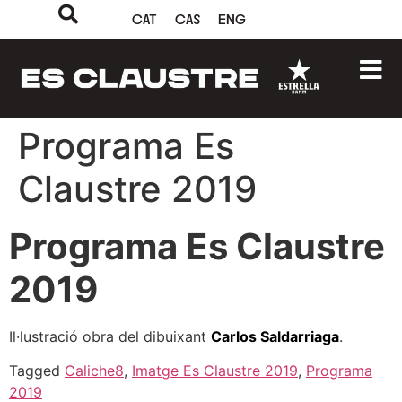
CAT
CAS
ENG
Programa Es
Claustre 2019
Programa Es Claustre
2019
Il·lustració obra del dibuixant
Carlos Saldarriaga
.
Tagged
Caliche8
,
Imatge Es Claustre 2019
,
Programa
2019