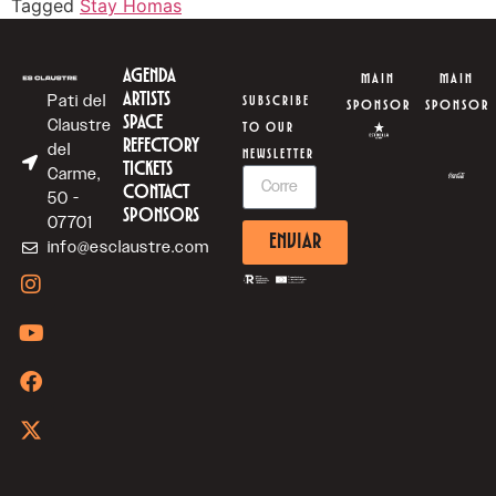
Tagged
Stay Homas
AGENDA
MAIN
MAIN
ARTISTS
Pati del
SUBSCRIBE
SPONSOR
SPONSOR
SPACE
Claustre
TO OUR
REFECTORY
del
NEWSLETTER
TICKETS
Carme,
CONTACT
50 -
SPONSORS
07701
ENVIAR
info@esclaustre.com