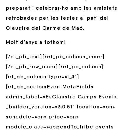
preparat i celebrar-ho amb les amistats
retrobades per les festes al pati del
Claustre del Carme de Maó.
Molt d’anys a tothom!
[/et_pb_text][/et_pb_column_inner]
[/et_pb_row_inner][/et_pb_column]
[et_pb_column type=»1_4″]
[et_pb_customEventMetaFields
admin_label=»EsClaustre Camps Event»
_builder_version=»3.0.51″ location=»on»
schedule=»on» price=»on»
module_class=»appendTo_tribe-events-