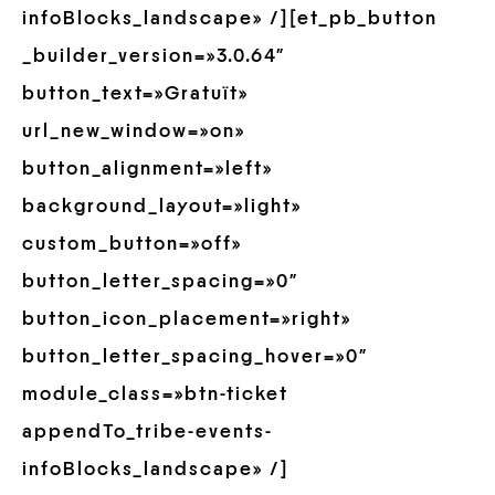
infoBlocks_landscape» /][et_pb_button
_builder_version=»3.0.64″
button_text=»Gratuït»
url_new_window=»on»
button_alignment=»left»
background_layout=»light»
custom_button=»off»
button_letter_spacing=»0″
button_icon_placement=»right»
button_letter_spacing_hover=»0″
module_class=»btn-ticket
appendTo_tribe-events-
infoBlocks_landscape» /]