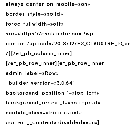
always_center_on_mobile=»on»
border_style=»solid»
force_fullwidth=»off»
src=»https://esclaustre.com/wp-
content/uploads/2018/12/ES_CLAUSTRE_10_an
/][/et_pb_column_inner]
[/et_pb_row_inner][et_pb_row_inner
admin_label=»Row»
_builder_version=»3.0.64″
background_position_1=»top_left»
background_repeat_1=»no-repeat»
module_class=»tribe-events-
content__content» disabled=»on»]