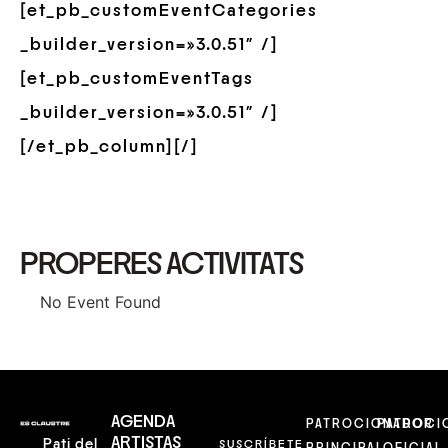
[et_pb_customEventCategories
_builder_version=»3.0.51″ /]
[et_pb_customEventTags
_builder_version=»3.0.51″ /]
[/et_pb_column][/]
PROPERES ACTIVITATS
No Event Found
AGENDA
PATROCIONADOR
PATROCI
ARTISTAS
Pati del
SUSCRÍBETE