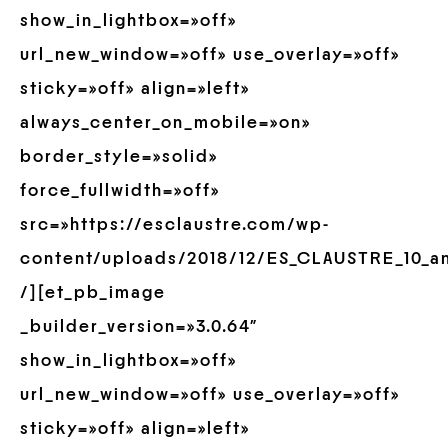
show_in_lightbox=»off»
url_new_window=»off» use_overlay=»off»
sticky=»off» align=»left»
always_center_on_mobile=»on»
border_style=»solid»
force_fullwidth=»off»
src=»https://esclaustre.com/wp-
content/uploads/2018/12/ES_CLAUSTRE_10_an
/][et_pb_image
_builder_version=»3.0.64″
show_in_lightbox=»off»
url_new_window=»off» use_overlay=»off»
sticky=»off» align=»left»