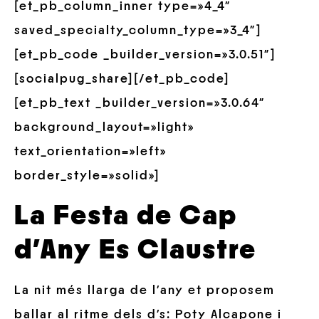
[et_pb_column_inner type=»4_4″
saved_specialty_column_type=»3_4″]
[et_pb_code _builder_version=»3.0.51″]
[socialpug_share][/et_pb_code]
[et_pb_text _builder_version=»3.0.64″
background_layout=»light»
text_orientation=»left»
border_style=»solid»]
La Festa de Cap
d’Any
Es Claustre
La nit més llarga de l’any et proposem
ballar al ritme dels d’s: Poty Alcapone i