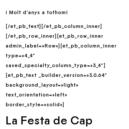
i Molt d’anys a tothom!
[/et_pb_text][/et_pb_column_inner]
[/et_pb_row_inner][et_pb_row_inner
admin_label=»Row»][et_pb_column_inner
type=»4_4″
saved_specialty_column_type=»3_4″]
[et_pb_text _builder_version=»3.0.64″
background_layout=»light»
text_orientation=»left»
border_style=»solid»]
La Festa de Cap