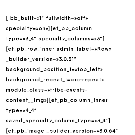
[ bb_built=»1″ fullwidth=»off»
specialty=»on»][et_pb_column
type=»3_4″ specialty_columns=»3″]
[et_pb_row_inner admin_label=»Row»
_builder_version=»3.0.51″
background_position_1=»top_left»
background_repeat_1=»no-repeat»
module_class=»tribe-events-
content__img»][et_pb_column_inner
type=»4_4″
saved_specialty_column_type=»3_4″]
[et_pb_image _builder_version=»3.0.64″