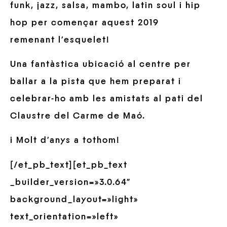
funk, jazz, salsa, mambo, latin soul i hip
hop per començar aquest 2019
remenant l’esquelet!
Una fantàstica ubicació al centre per
ballar a la pista que hem preparat i
celebrar-ho amb les amistats al pati del
Claustre del Carme de Maó.
i Molt d’anys a tothom!
[/et_pb_text][et_pb_text
_builder_version=»3.0.64″
background_layout=»light»
text_orientation=»left»