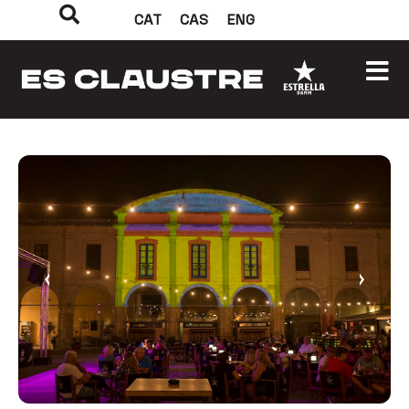
CAT
CAS
ENG
‹
›