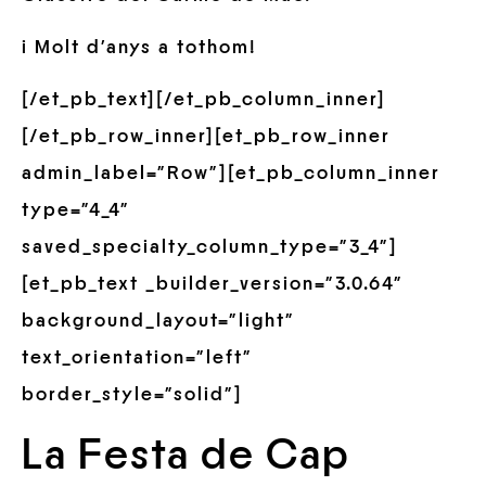
i Molt d’anys a tothom!
[/et_pb_text][/et_pb_column_inner]
[/et_pb_row_inner][et_pb_row_inner
admin_label=”Row”][et_pb_column_inner
type=”4_4″
saved_specialty_column_type=”3_4″]
[et_pb_text _builder_version=”3.0.64″
background_layout=”light”
text_orientation=”left”
border_style=”solid”]
La Festa de Cap