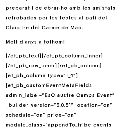
preparat i celebrar-ho amb les amistats
retrobades per les festes al pati del
Claustre del Carme de Maó.
Molt d’anys a tothom!
[/et_pb_text][/et_pb_column_inner]
[/et_pb_row_inner][/et_pb_column]
[et_pb_column type=”1_4″]
[et_pb_customEventMetaFields
admin_label=”EsClaustre Camps Event”
_builder_version=”3.0.51″ location=”on”
schedule=”on” price=”on”
module_class=”appendTo_tribe-events-