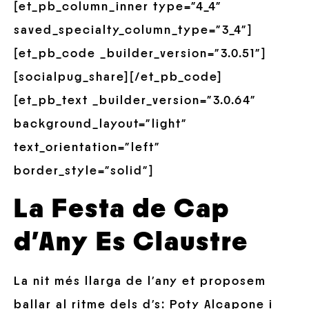
[et_pb_column_inner type=”4_4″
saved_specialty_column_type=”3_4″]
[et_pb_code _builder_version=”3.0.51″]
[socialpug_share][/et_pb_code]
[et_pb_text _builder_version=”3.0.64″
background_layout=”light”
text_orientation=”left”
border_style=”solid”]
La Festa de Cap
d’Any
Es Claustre
La nit més llarga de l’any et proposem
ballar al ritme dels d’s: Poty Alcapone i