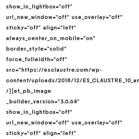
show_in_lightbox=”off”
url_new_window=”off” use_overlay=”off”
sticky=”off” align=”left”
always_center_on_mobile=”on”
border_style=”solid”
force_fullwidth=”off”
src=”https://esclaustre.com/wp-
content/uploads/2018/12/ES_CLAUSTRE_10_an
/][et_pb_image
_builder_version=”3.0.64″
show_in_lightbox=”off”
url_new_window=”off” use_overlay=”off”
sticky=”off” align=”left”