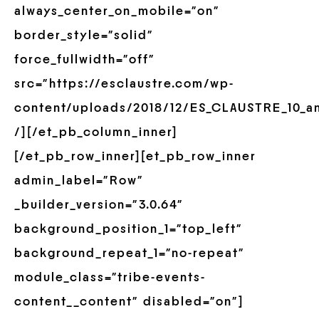
always_center_on_mobile=”on”
border_style=”solid”
force_fullwidth=”off”
src=”https://esclaustre.com/wp-
content/uploads/2018/12/ES_CLAUSTRE_10_an
/][/et_pb_column_inner]
[/et_pb_row_inner][et_pb_row_inner
admin_label=”Row”
_builder_version=”3.0.64″
background_position_1=”top_left”
background_repeat_1=”no-repeat”
module_class=”tribe-events-
content__content” disabled=”on”]