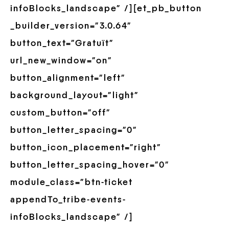
infoBlocks_landscape” /][et_pb_button
_builder_version=”3.0.64″
button_text=”Gratuït”
url_new_window=”on”
button_alignment=”left”
background_layout=”light”
custom_button=”off”
button_letter_spacing=”0″
button_icon_placement=”right”
button_letter_spacing_hover=”0″
module_class=”btn-ticket
appendTo_tribe-events-
infoBlocks_landscape” /]