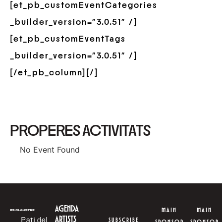
[et_pb_customEventCategories
_builder_version=”3.0.51″ /]
[et_pb_customEventTags
_builder_version=”3.0.51″ /]
[/et_pb_column][/]
PROPERES ACTIVITATS
No Event Found
AGENDA
MAIN
MAIN
ARTISTS
Pati del
SUBSCRIBE