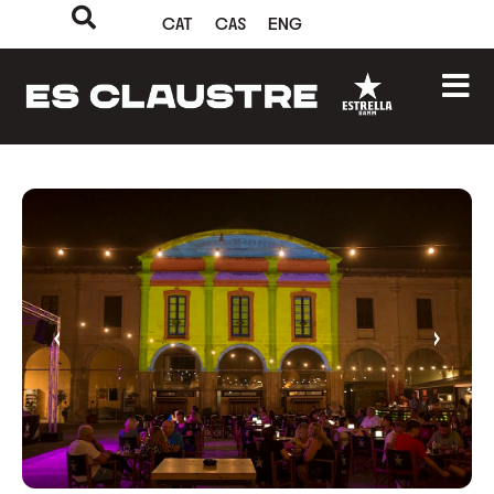
CAT
CAS
ENG
‹
›