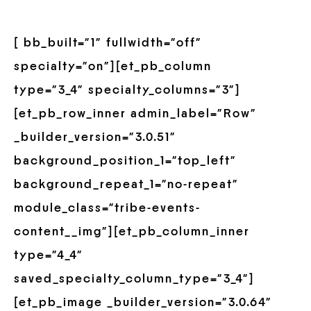
[ bb_built=”1″ fullwidth=”off”
specialty=”on”][et_pb_column
type=”3_4″ specialty_columns=”3″]
[et_pb_row_inner admin_label=”Row”
_builder_version=”3.0.51″
background_position_1=”top_left”
background_repeat_1=”no-repeat”
module_class=”tribe-events-
content__img”][et_pb_column_inner
type=”4_4″
saved_specialty_column_type=”3_4″]
[et_pb_image _builder_version=”3.0.64″