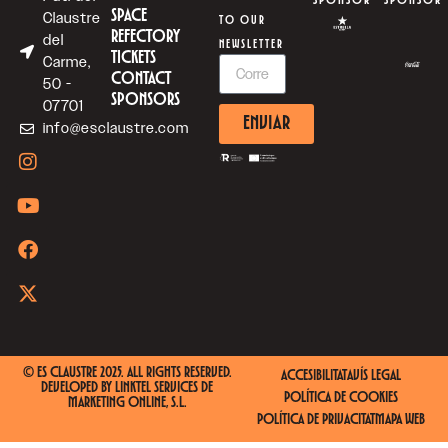
SPONSOR
SPONSOR
SPACE
Claustre
TO OUR
REFECTORY
del
NEWSLETTER
TICKETS
Carme,
CONTACT
50 -
SPONSORS
07701
ENVIAR
info@esclaustre.com
© ES CLAUSTRE 2025. ALL RIGHTS RESERVED.
ACCESIBILITAT
AVÍS LEGAL
DEVELOPED BY
LINKTEL SERVICES DE
POLÍTICA DE COOKIES
MARKETING ONLINE, S.L.
POLÍTICA DE PRIVACITAT
MAPA WEB